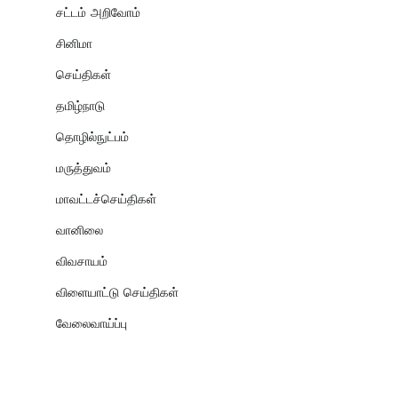
சட்டம் அறிவோம்
சினிமா
செய்திகள்
தமிழ்நாடு
தொழில்நுட்பம்
மருத்துவம்
மாவட்டச்செய்திகள்
வானிலை
விவசாயம்
விளையாட்டு செய்திகள்
வேலைவாய்ப்பு