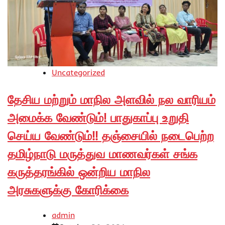
Uncategorized
தேசிய மற்றும் மாநில அளவில் நல வாரியம்
அமைக்க வேண்டும்! பாதுகாப்பு உறுதி
செய்ய வேண்டும்!! தஞ்சையில் நடைபெற்ற
தமிழ்நாடு மருத்துவ மாணவர்கள் சங்க
கருத்தரங்கில் ஒன்றிய மாநில
அரசுகளுக்கு கோரிக்கை
admin