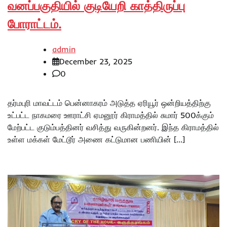
வனப்பகுதியில் குடியேறி காத்திருப்பு
போராட்டம்.
admin
December 23, 2025
0
தர்மபுரி மாவட்டம் பென்னாகரம் அடுத்த ஏரியூர் ஒன்றியத்திற்கு
உட்பட்ட நாகமரை ஊராட்சி ஏமனூர் கிராமத்தில் சுமார் 500க்கும்
மேற்பட்ட குடும்பத்தினர் வசித்து வருகின்றனர். இந்த கிராமத்தில்
உள்ள மக்கள் மேட்டூர் அணை கட்டுமான பணியின் […]