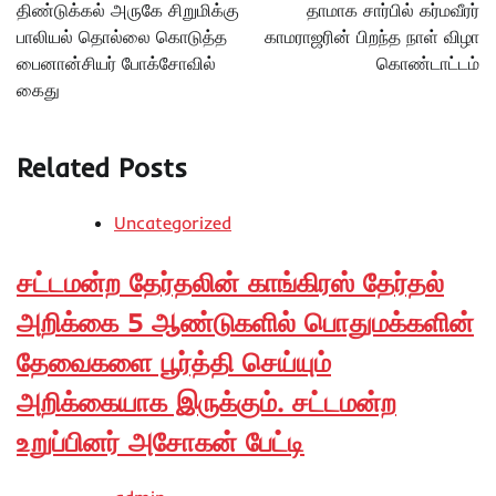
navigation
திண்டுக்கல் அருகே சிறுமிக்கு
தாமாக சார்பில் கர்மவீரர்
பாலியல் தொல்லை கொடுத்த
காமராஜரின் பிறந்த நாள் விழா
பைனான்சியர் போக்சோவில்
கொண்டாட்டம்
கைது
Related Posts
Uncategorized
சட்டமன்ற தேர்தலின் காங்கிரஸ் தேர்தல்
அறிக்கை 5 ஆண்டுகளில் பொதுமக்களின்
தேவைகளை பூர்த்தி செய்யும்
அறிக்கையாக இருக்கும். சட்டமன்ற
உறுப்பினர் அசோகன் பேட்டி