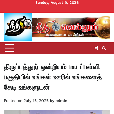
Skip
Sunday, August 9, 2026
to
Home
செய்திகள்
தமிழ்நாடு
மாவட்டச்செய்திகள்
அரசியல்
ஆன்மிகம்
சட்டம்
சினிமா
Uncategorize
content
அறிவோம்
திருப்பத்தூர் ஒன்றியம் மாடப்பள்ளி
பகுதியில் உங்கள் ஊரில் உங்களைத்
தேடி உங்களுடன்
Posted on
July 15, 2025
by
admin