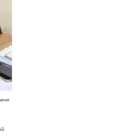
ழியனை
ிக்