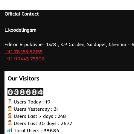
Official Contact
L.koodalingam
Editor & publisher 13/8 , K.P Garden, Saidapet, Chennai -
+91 78453 52155
+91 99443 75506
Our Visitors
Users Today : 19
Users Yesterday : 31
Users Last 7 days : 248
Users Last 30 days : 2677
Total Users : 38684