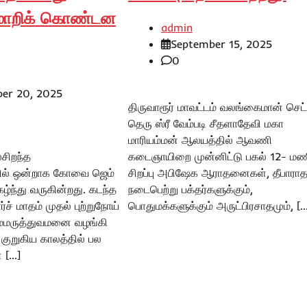
மாறிக் கொண்டன
admin
September 15, 2025
0
er 20, 2025
திருவாரூர் மாவட்டம் வலங்கைமான் செட்ட
தெரு ஸ்ரீ வேம்படி சீதளாதேவி மகா
மாரியம்மன் ஆலயத்தில் ஆவணி
சிறந்த
கடைஞாயிறை முன்னிட்டு பகல் 12- மண
ல் ஒன்றாக கோவை ஜெம்
சிறப்பு அபிஷேக ஆராதனைகள், தீபார
்ந்து வருகின்றது. கடந்த
நடைபெற்று பக்தர்களுக்கும்,
ச் மாதம் முதல் புற்றுநோய்
பொதுமக்களுக்கும் அருட்பிரசாதமும், […
்மருத்துவமனை வழங்கி
 குறுகிய காலத்தில் பல
 […]