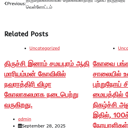
Post
திருநெல்லிக்காவல் நெல்லிவனநாதர் ஆலய திருத்தேர்
Previous:
வெள்ளோட்டம்
navigation
Related Posts
Uncategorized
Unca
திருச்சி இனாம் சமயபுரம் ஆதி
கோவை பங்க
மாரியம்மன் கோவிலில்
சாலையில் உ
நவராத்திரி விழா
புற்றுநோய் 
கோலாகலமாக நடைபெற்று
மையத்தில் 
வருகிறது.
நிகழ்ச்சி அன
இதில், 100க்
admin
நோயாளிகள்
September 28, 2025