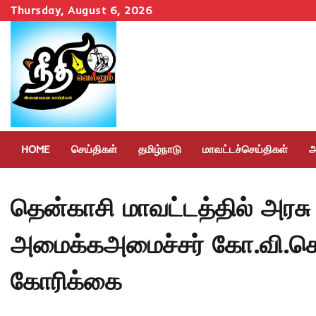
Skip
Thursday, August 6, 2026
to
content
HOME
செய்திகள்
தமிழ்நாடு
மாவட்டச்செய்திகள்
அ
தென்காசி மாவட்டத்தில் அரசு 
அமைக்கஅமைச்சர் கோ.வி.செ
கோரிக்கை