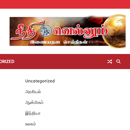
Home
செய்திகள்
தமிழ்நாடு
மாவட்டச்செய்திகள்
அரசியல்
ஆன்மிகம்
சட்டம்
சினிமா
Unc
அறிவோம்
ORIZED
Uncategorized
அரசியல்
ஆன்மிகம்
இந்தியா
உலகம்