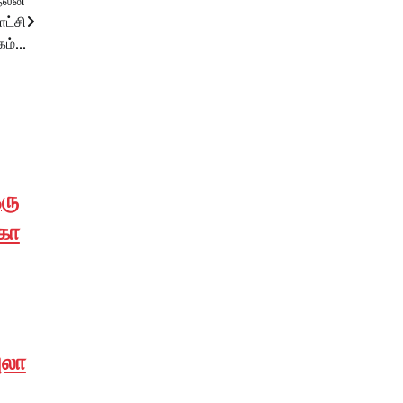
நலன்
ட்சி
ாகம்…
ரு
மகா
ுலா