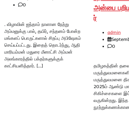
0
அன்பை பறி
ர்
. விழாவின் ஐந்தாம் நாளான நேற்று
அம்மனுக்கு பால், தயிர், சந்தனம் போன்ற
admin
மங்களப் பொருட்களால் சிறப்பு அபிஷேகம்
Septemb
செய்யப்பட்டது. இதைத் தொடர்ந்து, ஆதி
0
மாரியம்மன் மதுரை மீனாட்சி அம்மன்
அலங்காரத்தில் பக்தர்களுக்குக்
காட்சியளித்தார். […]
தமிழகத்தின் தலை
மருத்துவமனைகளி
மருத்துவமனை திகழ
2025ம் ஆண்டு மார்
சிகிச்சைகளை இம
வருகின்றது. இந்த
நூற்றுக்கணக்கான