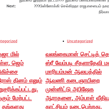
தூய்மை இந்தியா திட்டம்??? தூய்மை பணியாளர்களின் 
Next:
???பின்னோக்கி செல்கிறதா ராஜபாளையம் நகரா
நிர்வ
tegorized
Uncategorized
ஜா மில்
வலங்கைமான் செட்டித் தெ
ள்ள, ஜெம்
ஸ்ரீ வேம்படி சீதளாதேவி 
சிகிச்சை
மாரியம்மன் ஆலயத்தில்
ரோஸ் தினம் எனும்
ஆவணி கடைஞாயிறை
ுசரிக்கப்பட்டது.
முன்னிட்டு அபிஷேக
கும் மேற்பட்ட
ஆராதனை, அம்பாள் வீதிய
 தங்களது
காட்சியும் நடைபெற்றது.