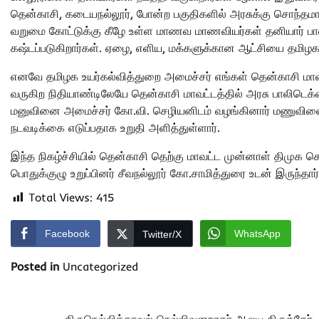
தென்காசி, கடையநல்லூர், போன்ற பகுதிகளில் அரசுக்கு சொந்தம
வறுமை கோட்டுக்கு கீழே உள்ள மாணவ மாணவியர்கள் தனியார் பாலிட
கஷ்டப்படுகிறார்கள். ஏழை, எளிய, மக்களுக்கான ஆட்சியை தமிழகத்த
எனவே தமிழக உயர்கல்வித்துறை அமைச்சர் எங்கள் தென்காசி மா
வருகிற நிதியாண்டிலேயே தென்காசி மாவட்டத்தில் அரசு பாலிடெ
மனுவினை அமைச்சர் கோ‌.வி. செழியனிடம் வழங்கினார் மணுவின
நடவடிக்கை எடுப்பதாக உறுதி அளித்துள்ளார்.
இந்த நிகழ்ச்சியில் தென்காசி தெற்கு மாவட்ட முன்னாள் திமு
பொதுக்குழு உறுப்பினர் சீவநல்லூர் கோ.சாமித்துரை உடன் இருந்தார்
Total Views:
415
Facebook
WhatsApp
Twitter/X
Posted in
Uncategorized