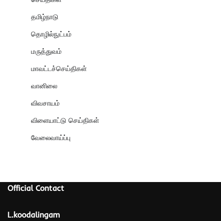
தமிழ்நாடு
தொழில்நுட்பம்
மருத்துவம்
மாவட்டச்செய்திகள்
வானிலை
விவசாயம்
விளையாட்டு செய்திகள்
வேலைவாய்ப்பு
Official Contact
L.koodalingam