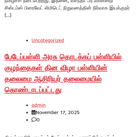
நிகழ்ச்சி நடைபெற்றது. இதனை, வசந்தா அட்வான்ஸ்டு
சிஸ்டம்ஸ் பிரைவேட் லிமிடெட் நிறுவனத்தின் நிர்வாக இயக்குநர்
[…]
Uncategorized
பேடேப்பள்ளி அரசு தொடக்கப் பள்ளியில்
குழந்தைகள் தின விழா பள்ளியின்
தலைமை ஆசிரியர் தலைமையில்
கொண்டாடப்பட்டது
admin
November 17, 2025
0