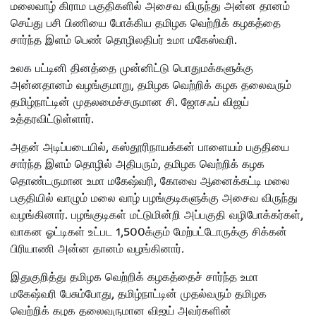
மலைவாழ் கிராம பகுதிகளில் அசைவ விருந்து அன்ன தானம்
செய்து பசி பிணியை போக்கிய தமிழக வெற்றிக் கழகத்தை
சார்ந்த இளம் பெண் தொழிலதிபர் உமா மகேஸ்வரி.
உலக பட்டினி தினத்தை முன்னிட்டு பொதுமக்களுக்கு
அன்னதானம் வழங்குமாறு, தமிழக வெற்றிக் கழக தலைவரும்
தமிழ்நாட்டின் முதலமைச்சருமான சி. ஜோசஃப் விஜய்
உத்தரவிட்டுள்ளார்.
அதன் அடிப்படையில், கஸ்தூரிநாயக்கன் பாளையம் பகுதியை
சார்ந்த இளம் தொழில் அதிபரும், தமிழக வெற்றிக் கழக
தொண்டருமான உமா மகேஷ்வரி, கோவை ஆனைக்கட்டி மலை
பகுதியில் வாழும் மலை வாழ் பழங்குடிகளுக்கு அசைவ விருந்து
வழங்கினார். பழங்குடிகள் மட்டுமின்றி அப்பகுதி வழிபோக்கர்கள்,
வாகன ஓட்டிகள் உட்பட 1,500க்கும் மேற்பட்டோருக்கு சிக்கன்
பிரியாணி அன்ன தானம் வழங்கினார்.
இதுகுறித்து தமிழக வெற்றிக் கழகத்தைச் சார்ந்த உமா
மகேஷ்வரி பேசும்போது, தமிழ்நாட்டின் முதல்வரும் தமிழக
வெற்றிக் கழக தலைவருமான விஜய் அவர்களின்