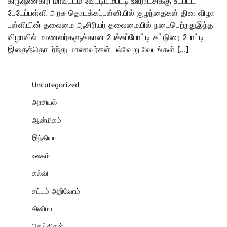
கிருஷ்ணகிரி மாவட்டம் வேட்டியம்பட்டி ஊராட்சிக்கு உட்பட்ட
பேடேப்பள்ளி அரசு தொடக்கப்பள்ளியில் குழந்தைகள் தின விழா
பள்ளியின் தலைமை ஆசிரியர் தலைமையில் நடைபெற்றதுஇந்த
விழாவில் மாணவர்களுக்கான பேச்சுப்போட்டி கட்டுரை போட்டி
இதைத்தொடர்ந்து மாணவர்கள் பல்வேறு வேடங்கள் […]
Uncategorized
அரசியல்
ஆன்மிகம்
இந்தியா
உலகம்
கல்வி
சட்டம் அறிவோம்
சினிமா
செய்திகள்