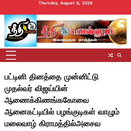
Skip
Thursday, August 6, 2026
to
Home
செய்திகள்
தமிழ்நாடு
மாவட்டச்செய்திகள்
அரசியல்
ஆன்மிகம்
சட்டம்
சினிமா
Uncategorize
content
அறிவோம்
பட்டினி தினத்தை முன்னிட்டு
முதல்வர் விஜய்யின்
ஆணைக்கிணங்ககோவை
ஆனைகட்டியில் பழங்குடிகள் வாழும்
மலைவாழ் கிராமத்தில்அசைவ