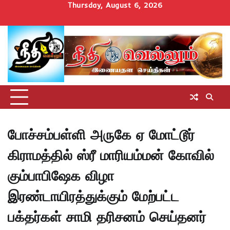
Skip
Thursday, August 6, 2026
to
Home
செய்திகள்
தமிழ்நாடு
மாவட்டச்செய்திகள்
அரசியல்
ஆன்மிகம்
சட்டம்
சினிமா
Uncategorize
content
அறிவோம்
போச்சம்பள்ளி அருகே ஏ மோட்டூர்
கிராமத்தில் ஸ்ரீ மாரியம்மன் கோவில்
கும்பாபிஷேக விழா
இரண்டாயிரத்துக்கும் மேற்பட்ட
பக்தர்கள் சாமி தரிசனம் செய்தனர்