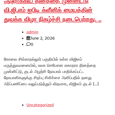
ஆரோக்கிய தினத்தை முன்னிட்டு
வி.ஜி.எம் ஐபிடி க்ளீனிக் மையத்தின்
துவக்க விழா நிகழ்ச்சி நடைபெற்றது. ..
admin
June 2, 2026
0
கோவை சிங்காநல்லூர் பகுதியில் உள்ள விஜிஎம்
மருத்துவமனையில், உலக செரிமான சுகாதார தினத்தை
முன்னிட்டு, குடல் அழற்சி நோயால் பாதிக்கப்பட்ட
நோயாளிகளுக்கு சிறப்பு சிகிச்சை அளிப்பதில் தனது
அர்ப்பணிப்பை வலுப்படுத்தும் விதமாக, விஜிஎம் குடல் […]
Uncategorized