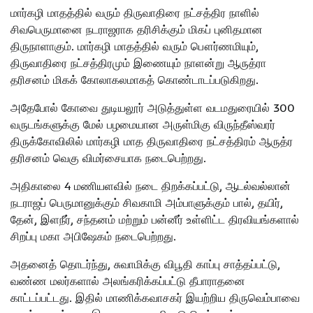
மார்கழி மாதத்தில் வரும் திருவாதிரை நட்சத்திர நாளில்
சிவபெருமானை நடராஜராக தரிசிக்கும் மிகப் புனிதமான
திருநாளாகும். மார்கழி மாதத்தில் வரும் பௌர்ணமியும்,
திருவாதிரை நட்சத்திரமும் இணையும் நாளன்று ஆருத்ரா
தரிசனம் மிகக் கோலாகலமாகத் கொண்டாடப்படுகிறது.
அதேபோல் கோவை துடியலூர் அடுத்துள்ள வடமதுரையில் 300
வருடங்களுக்கு மேல் பழமையான அருள்மிகு விருந்தீஸ்வரர்
திருக்கோவிலில் மார்கழி மாத திருவாதிரை நட்சத்திரம் ஆருத்ர
தரிசனம் வெகு விமர்சையாக நடைபெற்றது.
அதிகாலை 4 மணியளவில் நடை திறக்கப்பட்டு, ஆடல்வல்லான்
நடராஜப் பெருமானுக்கும் சிவகாமி அம்பாளுக்கும் பால், தயிர்,
தேன், இளநீர், சந்தனம் மற்றும் பன்னீர் உள்ளிட்ட திரவியங்களால்
சிறப்பு மகா அபிஷேகம் நடைபெற்றது.
அதனைத் தொடர்ந்து, சுவாமிக்கு விபூதி காப்பு சாத்தப்பட்டு,
வண்ண மலர்களால் அலங்கரிக்கப்பட்டு தீபாராதனை
காட்டப்பட்டது. இதில் மாணிக்கவாசகர் இயற்றிய திருவெம்பாவை