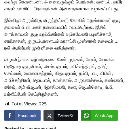
கலந்து கொண்டனர். அனைவருக்கும் பொங்கள், சுண்டல், தயிர்
சாதம் உள்ளிட்ட பிரசாதங்கள் அன்னதானமாக வழங்கப்பட்டது.
இவ்விழா அருள்மிகு விருந்தீஸ்வரர் கோவில் அறங்காவலர் குழு
தலைவர் பி வி மணி தலைமையில் நடைபெற்றது. இதில்
அறங்காவலர் குழு உறுப்பினர்கள் அம்சவேணி பழனிச்சாமி,
சாமிநாதன், குருடம்பாளையம் ஊராட்சி முன்னாள் தலைவர் டி
ரவி ஆகியோர் முன்னிலை வகித்தனர்.
விழாவிற்கான ஏற்பாடுகளை வேல் முருகன், சேகர், கோவில்
பிரதோஷ குழுவினர், செல்வகுமார், ரவிச்சந்திரன், தமிழ்
செல்வன், மோகனசுந்தரம், விஜயகுமார், தம்பி, பாபு, விபின்,
அபிச்சந்திரன், ஜெயபால், காளிதாஸ், அருணாச்சலம், கண்ணன்,
சுரேஷ், ஆர் விஜயன், ஜோதிமணி, கலா, ஜெயக்கொடி, பேபி
உள்ளிட்டோர் செய்திருந்தனர்.
Total Views:
225
Facebook
WhatsApp
Twitter/X
Posted in
Uncategorized