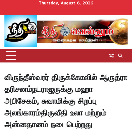
Skip
Thursday, August 6, 2026
to
Home
செய்திகள்
தமிழ்நாடு
மாவட்டச்செய்திகள்
அரசியல்
ஆன்மிகம்
சட்டம்
சினிமா
Uncategorize
content
அறிவோம்
விருந்தீஸ்வரர் திருக்கோவில் ஆருத்ரா
தரிசனம்நடராஜருக்கு மஹா
அபிசேகம், சுவாமிக்கு சிறப்பு
அலங்காரம்திருவீதி உலா மற்றும்
அன்னதானம் நடைபெற்றது