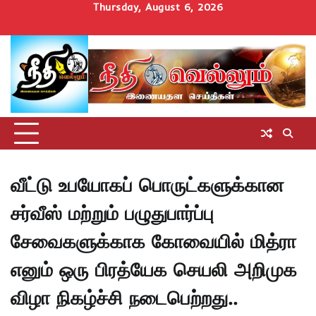
Skip
Thursday, August 6, 2026
to
Home
செய்திகள்
தமிழ்நாடு
மாவட்டச்செய்திகள்
அரசியல்
ஆன்மிகம்
சட்டம்
சினிமா
Uncategorize
content
அறிவோம்
வீட்டு உபயோகப் பொருட்களுக்கான
சர்வீஸ் மற்றும் பழுதுபார்ப்பு
சேவைகளுக்காக கோவையில் மித்ரா
எனும் ஒரு பிரத்யேக செயலி அறிமுக
விழா நிகழ்ச்சி நடைபெற்றது..