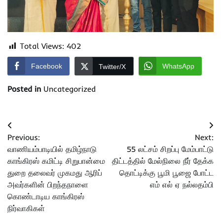
Total Views:
402
Facebook
WhatsApp
Twitter/X
Posted in
Uncategorized
Post
Previous:
Next:
navigation
வாணியம்பாடியில் தமிழ்நாடு
55 லட்சம் சிறப்பு மேம்பாட்டு
காங்கிரஸ் கமிட்டி சிறுபான்மை
திட்டத்தில் மேல்நிலை நீர் தேக்க
துறை தலைவர் முகமது ஆரிப்
தொட்டிக்கு பூமி பூஜை போட்ட
அவர்களின் பிறந்தநாளை
எம் எல் ஏ நல்லதம்பி
கொண்டாடிய காங்கிரஸ்
நிர்வாகிகள்