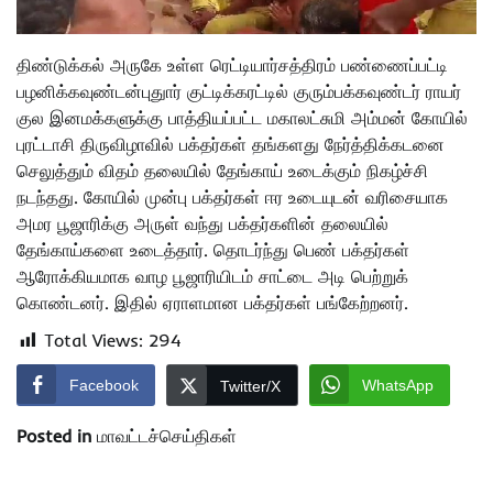
திண்டுக்கல் அருகே உள்ள ரெட்டியார்சத்திரம் பண்ணைப்பட்டி
பழனிக்கவுண்டன்புதுார் குட்டிக்கரட்டில் குரும்பக்கவுண்டர் ராயர்
குல இனமக்களுக்கு பாத்தியப்பட்ட மகாலட்சுமி அம்மன் கோயில்
புரட்டாசி திருவிழாவில் பக்தர்கள் தங்களது நேர்த்திக்கடனை
செலுத்தும் விதம் தலையில் தேங்காய் உடைக்கும் நிகழ்ச்சி
நடந்தது. கோயில் முன்பு பக்தர்கள் ஈர உடையுடன் வரிசையாக
அமர பூஜாரிக்கு அருள் வந்து பக்தர்களின் தலையில்
தேங்காய்களை உடைத்தார். தொடர்ந்து பெண் பக்தர்கள்
ஆரோக்கியமாக வாழ பூஜாரியிடம் சாட்டை அடி பெற்றுக்
கொண்டனர். இதில் ஏராளமான பக்தர்கள் பங்கேற்றனர்.
Total Views:
294
Facebook
WhatsApp
Twitter/X
Posted in
மாவட்டச்செய்திகள்