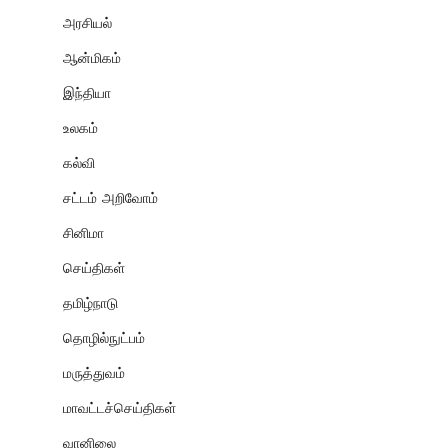
அரசியல்
ஆன்மிகம்
இந்தியா
உலகம்
கல்வி
சட்டம் அறிவோம்
சினிமா
செய்திகள்
தமிழ்நாடு
தொழில்நுட்பம்
மருத்துவம்
மாவட்டச்செய்திகள்
வானிலை