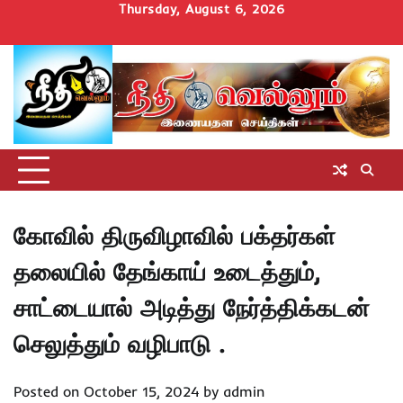
Skip
Thursday, August 6, 2026
to
Home
செய்திகள்
தமிழ்நாடு
மாவட்டச்செய்திகள்
அரசியல்
ஆன்மிகம்
சட்டம்
சினிமா
Uncategorize
content
அறிவோம்
கோவில் திருவிழாவில் பக்தர்கள்
தலையில் தேங்காய் உடைத்தும்,
சாட்டையால் அடித்து நேர்த்திக்கடன்
செலுத்தும் வழிபாடு .
Posted on
October 15, 2024
by
admin