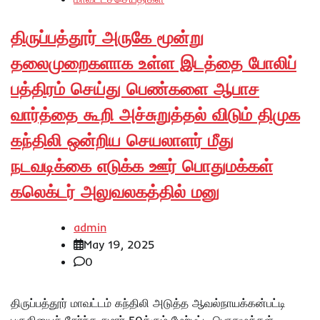
திருப்பத்தூர் அருகே மூன்று
தலைமுறைகளாக உள்ள இடத்தை போலிப்
பத்திரம் செய்து பெண்களை ஆபாச
வார்த்தை கூறி அச்சுறுத்தல் விடும் திமுக
கந்திலி ஒன்றிய செயலாளர் மீது
நடவடிக்கை எடுக்க ஊர் பொதுமக்கள்
கலெக்டர் அலுவலகத்தில் மனு
admin
May 19, 2025
0
திருப்பத்தூர் மாவட்டம் கந்திலி அடுத்த ஆவல்நாயக்கன்பட்டி
பகுதியைச் சேர்ந்த சுமார் 50க்கும் மேற்பட்ட பொதுமக்கள்