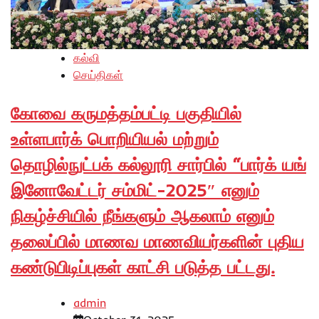
கல்வி
செய்திகள்
கோவை கருமத்தம்பட்டி பகுதியில்
உள்ளபார்க் பொறியியல் மற்றும்
தொழில்நுட்பக் கல்லூரி சார்பில் “பார்க் யங்
இனோவேட்டர் சம்மிட்-2025″ எனும்
நிகழ்ச்சியில் நீங்களும் ஆகலாம் எனும்
தலைப்பில் மாணவ மாணவியர்களின் புதிய
கண்டுபிடிப்புகள் காட்சி படுத்த பட்டது.
admin