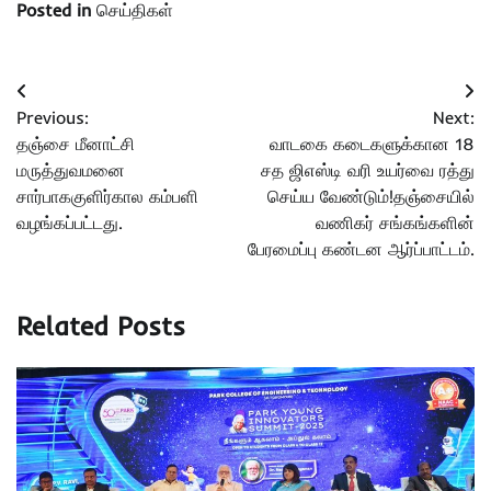
Posted in
செய்திகள்
Post
Previous:
Next:
navigation
தஞ்சை மீனாட்சி
வாடகை கடைகளுக்கான 18
மருத்துவமனை
சத ஜிஎஸ்டி வரி உயர்வை ரத்து
சார்பாககுளிர்கால கம்பளி
செய்ய வேண்டும்!தஞ்சையில்
வழங்கப்பட்டது.
வணிகர் சங்கங்களின்
பேரமைப்பு கண்டன ஆர்ப்பாட்டம்.
Related Posts