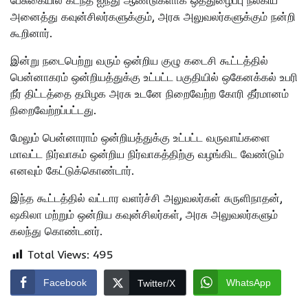
பேசுகையில் கடந்த ஐந்து ஆண்டுகளாக ஒத்துழைப்பு நல்கிய
அனைத்து கவுன்சிலர்களுக்கும், அரசு அலுவலர்களுக்கும் நன்றி
கூறினார்.
இன்று நடைபெற்று வரும் ஒன்றிய குழு கடைசி கூட்டத்தில்
பென்னாகரம் ஒன்றியத்துக்கு உட்பட்ட பகுதியில் ஒகேனக்கல் உபரி
நீர் திட்டத்தை தமிழக அரசு உடனே நிறைவேற்ற கோரி தீர்மானம்
நிறைவேற்றப்பட்டது.
மேலும் பென்னாராம் ஒன்றியத்துக்கு உட்பட்ட வருவாய்களை
மாவட்ட நிர்வாகம் ஒன்றிய நிர்வாகத்திற்கு வழங்கிட வேண்டும்
எனவும் கேட்டுக்கொண்டார்.
இந்த கூட்டத்தில் வட்டார வளர்ச்சி அலுவலர்கள் சுருளிநாதன்,
ஷகிலா மற்றும் ஒன்றிய கவுன்சிலர்கள், அரசு அலுவலர்களும்
கலந்து கொண்டனர்.
Total Views:
495
Facebook
WhatsApp
Twitter/X