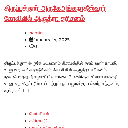
திருப்பத்தூர் அருகேஅங்கநாதீஸ்வரர்
கோவிலில் ஆருத்ரா தரிசனம்
admin
January 14, 2025
0
திருப்பத்தூர் அருகே மடவாளம் கிராமத்தில் நலம் வளர் நாயகி
உடனுறை அங்கநாதீஸ்வரர் கோவிலில் ஆருத்ரா தரிசனம்
நடைபெற்றது‌. நிகழ்ச்சியில் காலை 3 மணிக்கு சிவகாமசுந்தரி
உடனுறை சிதம்பரீஸ்வரர் மற்றும் நடராஜருக்கு பன்னீர், சந்தனம்,
குங்குமம் […]
செய்திகள்
தமிழ்நாடு
மாவட்டச்செய்திகள்