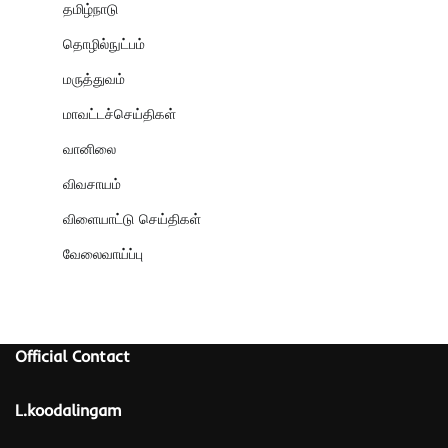
தமிழ்நாடு
தொழில்நுட்பம்
மருத்துவம்
மாவட்டச்செய்திகள்
வானிலை
விவசாயம்
விளையாட்டு செய்திகள்
வேலைவாய்ப்பு
Official Contact
L.koodalingam