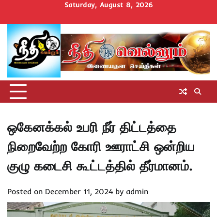
Skip
Saturday, August 8, 2026
to
Home
செய்திகள்
தமிழ்நாடு
மாவட்டச்செய்திகள்
அரசியல்
ஆன்மிகம்
சட்டம்
சினிமா
Uncategorize
content
அறிவோம்
ஒகேனக்கல் உபரி நீர் திட்டத்தை
நிறைவேற்ற கோரி ஊராட்சி ஒன்றிய
குழு கடைசி கூட்டத்தில் தீர்மானம்.
Posted on
December 11, 2024
by
admin