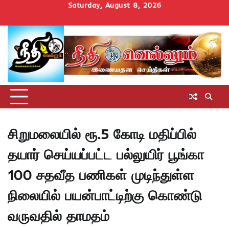
Skip
Saturday, August 8, 2026
to
Home
செய்திகள்
தமிழ்நாடு
மாவட்டச்செய்திகள்
அரசியல்
ஆன்மிகம்
சட்டம்
சினிமா
Uncategorize
content
அறிவோம்
சிறுமலையில் ரூ.5 கோடி மதிப்பில்
தயார் செய்யப்பட்ட பல்லுயிர் பூங்கா
100 சதவீத பணிகள் முடிந்துள்ள
நிலையில் பயன்பாட்டிற்கு கொண்டு
வருவதில் தாமதம்