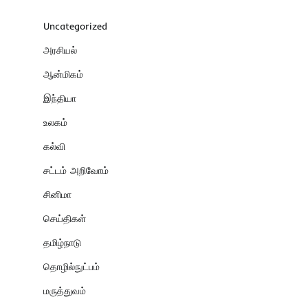
Uncategorized
அரசியல்
ஆன்மிகம்
இந்தியா
உலகம்
கல்வி
சட்டம் அறிவோம்
சினிமா
செய்திகள்
தமிழ்நாடு
தொழில்நுட்பம்
மருத்துவம்