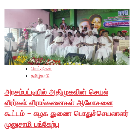
செய்திகள்
தமிழ்நாடு
அரசம்பட்டியில் அதிமுகவின் செயல்
வீரர்கள் வீராங்கனைகள் ஆலோசனை
கூட்டம் – கழக துணை பொதுச்செயலாளர்
முனுசாமி பங்கேற்பு