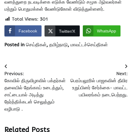
வனத்துறை நடவடிக்கை எடுக்க வேண்டும் சமூக ஆர்வலர்கள்
மற்றும் பொதுமக்கள் வேண்டுகோள் விடுத்துள்ளனர்.
Total Views:
301
Facebook
WhatsApp
Twitter/X
Posted in
செய்திகள்
,
தமிழ்நாடு
,
மாவட்டச்செய்திகள்
Post
Previous:
Next:
navigation
கோவில் திருவிழாவில் பக்தர்கள்
பெரம்பலூரில் பாஜகவின் தீவிர
தலையில் தேங்காய் உடைத்தும்,
உறுப்பினர் சேர்க்கை- மாவட்ட
சாட்டையால் அடித்து
பயிலரங்கம் நடைபெற்றது.
நேர்த்திக்கடன் செலுத்தும்
வழிபாடு .
Related Posts