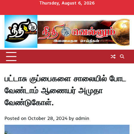
Skip
Thursday, August 6, 2026
to
Home
செய்திகள்
தமிழ்நாடு
மாவட்டச்செய்திகள்
அரசியல்
ஆன்மிகம்
சட்டம்
சினிமா
Uncategorize
content
அறிவோம்
பட்டாசு குப்பைகளை சாலையில் போட
வேண்டாம் ஆணையர் அமுதா
வேண்டுகோள்.
Posted on
October 28, 2024
by
admin