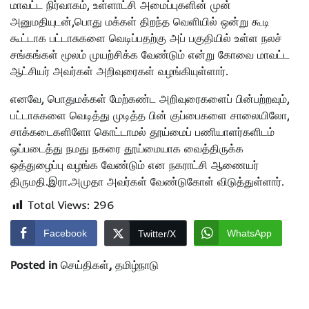
மாவட்ட நிர்வாகம், உள்ளாட்சி அமைப்புகளின் முன்
அனுமதியுடன்,பொது மக்கள் திறந்த வெளியில் ஒன்று கூடி
கூட்டாக பட்டாசுகளை வெடிப்பதற்கு அப் பகுதியில் உள்ள நலச்
சங்கங்கள் மூலம் முயற்சிக்க வேண்டும் என்று கோவை மாவட்ட
ஆட்சியர் அவர்கள் அறிவுரைகள் வழங்கியுள்ளார்.
எனவே, பொதுமக்கள் மேற்கண்ட அறிவுரைகளைப் பின்பற்றவும்,
பட்டாசுகளை வெடித்து முடித்த பின் குப்பைகளை சாலையிலோ,
சாக்கடைகளிளோ கொட்டாமல் தூய்மைப் பணியாளர்களிடம்
ஒப்படைத்து நமது நகரை தூய்மையாக வைத்திருக்க
ஒத்துழைப்பு வழங்க வேண்டும் என நகராட்சி ஆணையர்
திருமதி.இரா.அமுதா அவர்கள் வேண்டுகோள் விடுத்துள்ளார்.
Total Views:
296
Facebook
WhatsApp
Twitter/X
Posted in
செய்திகள்
,
தமிழ்நாடு