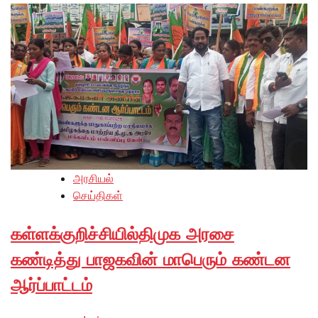
அரசியல்
செய்திகள்
கள்ளக்குறிச்சியில்திமுக அரசை
கண்டித்து பாஜகவின் மாபெரும் கண்டன
ஆர்ப்பாட்டம்