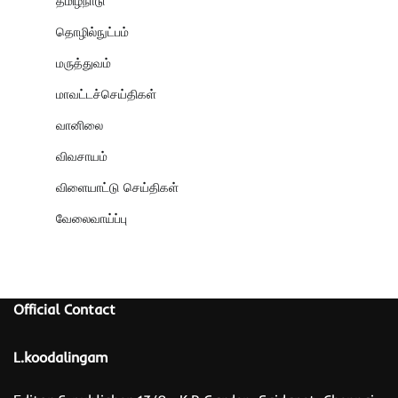
தமிழ்நாடு
தொழில்நுட்பம்
மருத்துவம்
மாவட்டச்செய்திகள்
வானிலை
விவசாயம்
விளையாட்டு செய்திகள்
வேலைவாய்ப்பு
Official Contact
L.koodalingam