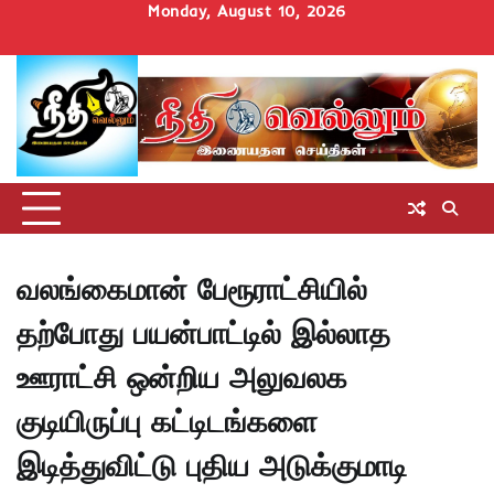
Skip
Monday, August 10, 2026
to
Home
செய்திகள்
தமிழ்நாடு
மாவட்டச்செய்திகள்
அரசியல்
ஆன்மிகம்
சட்டம்
சினிமா
Uncategorize
content
அறிவோம்
வலங்கைமான் பேரூராட்சியில்
தற்போது பயன்பாட்டில் இல்லாத
ஊராட்சி ஒன்றிய அலுவலக
குடியிருப்பு கட்டிடங்களை
இடித்துவிட்டு புதிய அடுக்குமாடி