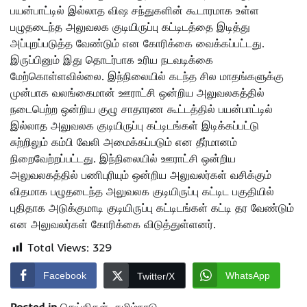
பயன்பாட்டில் இல்லாத விஷ சந்துகளின் கூடாரமாக உள்ள
பழுதடைந்த அலுவலக குடியிருப்பு கட்டிடத்தை இடித்து
அப்புறப்படுத்த வேண்டும் என கோரிக்கை வைக்கப்பட்டது.
இருப்பினும் இது தொடர்பாக உரிய நடவடிக்கை
மேற்கொள்ளவில்லை. இந்நிலையில் கடந்த சில மாதங்களுக்கு
முன்பாக வலங்கைமான் ஊராட்சி ஒன்றிய அலுவலகத்தில்
நடைபெற்ற ஒன்றிய குழு சாதாரண கூட்டத்தில் பயன்பாட்டில்
இல்லாத அலுவலக குடியிருப்பு கட்டிடங்கள் இடிக்கப்பட்டு
சுற்றிலும் கம்பி வேலி அமைக்கப்படும் என தீர்மானம்
நிறைவேற்றப்பட்டது. இந்நிலையில் ஊராட்சி ஒன்றிய
அலுவலகத்தில் பணிபுரியும் ஒன்றிய அலுவலர்கள் வசிக்கும்
விதமாக பழுதடைந்த அலுவலக குடியிருப்பு கட்டிட பகுதியில்
புதிதாக அடுக்குமாடி குடியிருப்பு கட்டிடங்கள் கட்டி தர வேண்டும்
என அலுவலர்கள் கோரிக்கை விடுத்துள்ளனர்.
Total Views:
329
Facebook
WhatsApp
Twitter/X
Posted in
செய்திகள்
,
தமிழ்நாடு