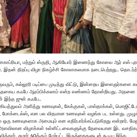
்ரியா, மற்றும் ஸ்ருதி, ஆகியோர் இணைந்து கோவை ஆர் எஸ் புரம
ர். இதன் திறப்பு விழா நிகழ்ச்சி கோலாகலமாக நடைபெற்றது.. தொடர்த
வரும், கல்லூரி படிப்பை முடித்து விட்டு, இன்றைய இளைஞர்களை க
இத்தகைய கஃபே ஆரம்பிக்கலாம் என்ற எண்ணம் தோன்றியது. அதனை
் இந்த ஜுன் கஃபே..
ுக்கியத்துவம் அளித்து உணவுகள், கேக்குகள், பாஸ்தாக்கள், மொஜிட்ட
்ட்ஸ், மோக்டைல்ஸ், என பல விதமான உணவுகள் வழங்க பட உள்ளது. முழு
 ஒரு உணவுகளாக அமையும் என எதிர்பார்க்கப்படுகிறது என்றார். மேல
ிய அளவிலான விழாக்கள் உள்ளிட்டவைகளுக்கு தேவையான இட வசதிக
்தார். சுமார் 40க்கும் மேற்பட்ட இருக்கைகளுடன் கூடிய இந்த