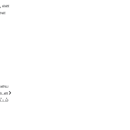
், என
களை
கையை
ண்டன
ட்டம்