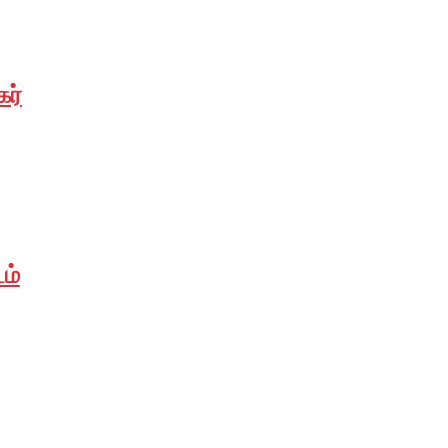
கர்
ம்