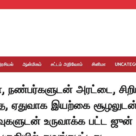
ரசியல்
ஆன்மிகம்
சட்டம் அறிவோம்
சினிமா
UNCATEG
ா, நண்பர்களுடன் அரட்டை, சிற
்த, ஏதுவாக இயற்கை சூழலுடன்
களுடன் உருவாக்க பட்ட ஜுன்