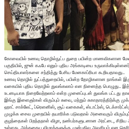
கோவையில் உணவு தொழில்நுட்ப துறை பயின்ற மாணவிகளான மேனகாப
பகுதியில், ஜுன் கஃபே எனும் புதிய அங்காடியை உருவாக்கியுள்ளன
செய்தியாளர்களை சந்தித்து பேசிய மேனகாப்ரியா கூறியதாவது..
உணவு தொழில் நுட்பத்துறையில், பயின்ற தோழிகளான நாங்கள் இரு
வகையில் புதிய தொழில் துவங்கலாம் என நினைத்த பொழுது.. 
உடனடியாக நிறைவேற்றலாம் என்ற முனைப்புடன் துவங்க பட்டது தான
இங்கு இளைஞர்கள் விரும்பும் சுவை, மற்றும் சுகாதாரத்திற்க்கு ம
ஹாட் சாக்லேட், ப்ரெளனிஸ், சூப் வகைகள், ஸ்டாட்ர்ஸ், டெக்சார
முழுக்க சைவ முறையில் தயாரிக்க படுவதால் அனைவரும் விரும்பும்
குழந்தைகள் பிறந்தநாள் விழா, நண்பர்களுடனான அரட்டை, சிற
உள்ளது. அத்தகைய விழாக்களுக்கு முன்பதிவு அவசியம் என தெரிவித