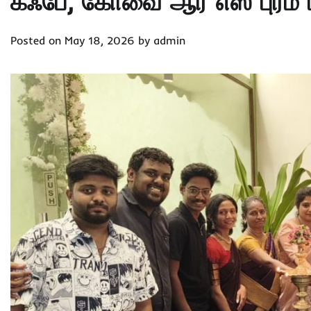
கஃபே, கோவை ஆர் எஸ் புரம் ப
Posted on
May 18, 2026
by
admin