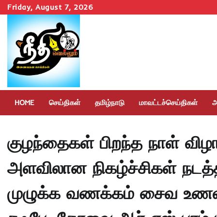
Skip
Friday, August 7, 2026
to
content
HOME
செய்திகள்
தமிழ்நாடு
மாவட்டச்செய்திகள்
அ
குழந்தைகள் பிறந்த நாள் விழ
அளவிலான நிகழ்ச்சிகள் நடத
முழுக்க வணக்கம் சைவ உணவு