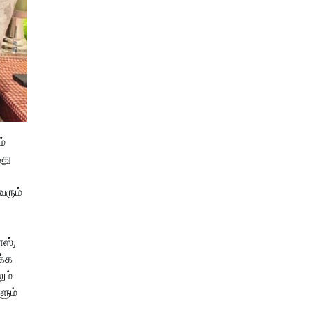
்
்து
வரும்
ோஸ்,
க்க
ும்
ளும்