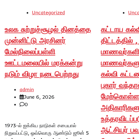
Uncategorized
Unca
உலக சுற்றுச்சூழல் தினத்தை
கட்டாய கல்
முன்னிட்டு அரசினர்
திட்டத்தில் ,
மேல்நிலைப்பள்ளி
மாணவர்களிட
ஊட்டமலையில் மரக்கன்று
மாணவர்கள
நடும் விழா நடைபெற்றது
கல்வி கட்ட
புகார் வந்தா
admin
மேற்கொள்ள
June 6, 2026
0
அதிகாரிகளு
உத்தரவிடப்ப
1973-ல் ஐக்கிய நாடுகள் சபையால்
ஆட்சியர் பவ
நிறுவப்பட்டு, ஒவ்வொரு ஆண்டும் ஜூன் 5