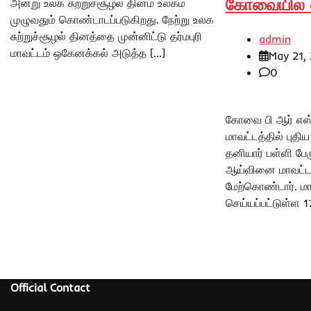
கோவையில் எச
அன்று உலக சுற்றுச்சூழல் தினம் உலகம்
முழுவதும் கொண்டாடப்படுகிறது. நேற்று உலக
சுற்றுச்சூழல் தினத்தை முன்னிட்டு தர்மபுரி
admin
மாவட்டம் ஒகேனக்கல் அடுத்த […]
May 21,
0
கோவை பி ஆர் எ
மாவட்டத்தில் புத
தனியார் பள்ளி பேரு
ஆய்வினை மாவட்ட 
மேற்கொண்டார். மாவ
செய்யப்பட்டுள்ள 1
Official Contact