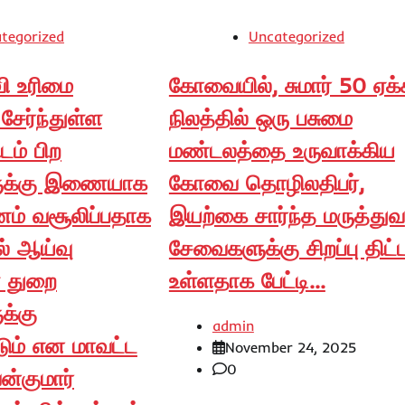
tegorized
Uncategorized
வி உரிமை
கோவையில், சுமார் 50 ஏக்
 சேர்ந்துள்ள
நிலத்தில் ஒரு பசுமை
ம் பிற
மண்டலத்தை உருவாக்கிய
ுக்கு இணையாக
கோவை தொழிலதிபர்,
ணம் வசூலிப்பதாக
இயற்கை சார்ந்த மருத்துவ
ல் ஆய்வு
சேவைகளுக்கு சிறப்பு திட்ட
 துறை
உள்ளதாக பேட்டி…
க்கு
admin
டும் என மாவட்ட
November 24, 2025
0
ன்குமார்