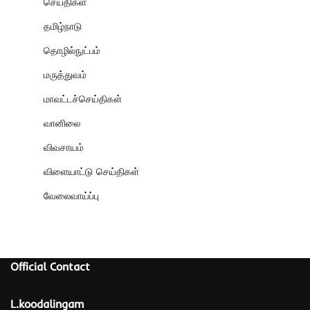
செய்திகள்
தமிழ்நாடு
தொழில்நுட்பம்
மருத்துவம்
மாவட்டச்செய்திகள்
வானிலை
விவசாயம்
விளையாட்டு செய்திகள்
வேலைவாய்ப்பு
Official Contact
L.koodalingam