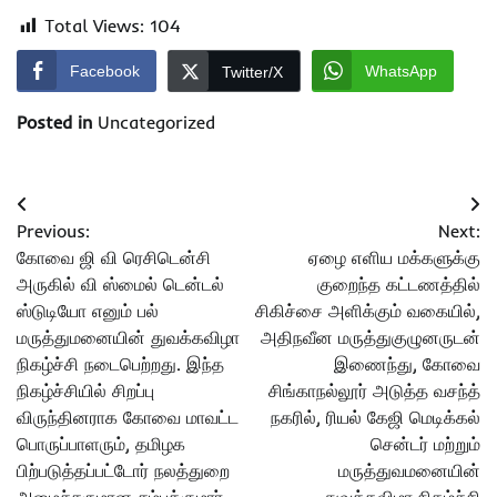
Total Views:
104
Facebook
WhatsApp
Twitter/X
Posted in
Uncategorized
Post
Previous:
Next:
navigation
கோவை ஜி வி ரெசிடென்சி
ஏழை எளிய மக்களுக்கு
அருகில் வி ஸ்மைல் டென்டல்
குறைந்த கட்டணத்தில்
ஸ்டுடியோ எனும் பல்
சிகிச்சை அளிக்கும் வகையில்,
மருத்துமனையின் துவக்கவிழா
அதிநவீன மருத்துகுழுனருடன்
நிகழ்ச்சி நடைபெற்றது. இந்த
இணைந்து, கோவை
நிகழ்ச்சியில் சிறப்பு
சிங்காநல்லூர் அடுத்த வசந்த்
விருந்தினராக கோவை மாவட்ட
நகரில், ரியல் கேஜி மெடிக்கல்
பொருப்பாளரும், தமிழக
சென்டர் மற்றும்
பிற்படுத்தப்பட்டோர் நலத்துறை
மருத்துவமனையின்