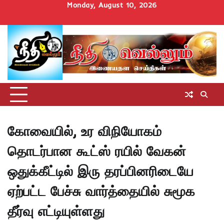
Skip
Monday, August 10, 2026
to
Home
செய்திகள்
தமிழ்நாடு
மாவட்டச்செய்திகள்
அரசியல்
ஆன்மிகம்
சட்டம்
சினிமா
Uncategorize
content
அறிவோம்
கோவையில், உர விநியோகம்
தொடர்பான கூட்ஸ் ரயில் வேகன்
ஒதுக்கீட்டில் இரு தரப்பினரிடையே
ஏற்பட்ட பேச்சு வார்த்தையில் சுமூக
தீர்வு எட்டியுள்ளது