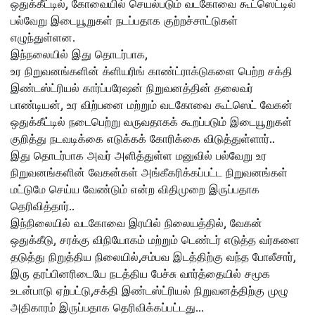
ஒதுக்கீட்டில், கோவையில் செயல்படும் வடகோவை கூட்ஸெட்டில்
பல்வேறு இடையூறுகள் நடப்பதாக குற்றச்சாட்டுகள்
எழுந்துள்ளன.
இந்நலையில் இது தொடர்பாக,
உர நிறுவனங்களின் க்ளியரிங் காண்ட்ராக்டுகளை பெற்ற சக்தி
இண்டஸ்ட்ரியல் கார்ப்பரேஷன் நிறுவனத்தின் தலைவர்
பாண்டியன், உர விற்பனை மற்றும் வடகோவை கூட்ஸெட் வேகன்
ஒதுக்கீட்டில் நடைபெற்று வருவதாகக் கூறப்படும் இடையூறுகள்
குறித்து நடவடிக்கை எடுக்கக் கோரிக்கை விடுத்துள்ளார்..
இது தொடர்பாக அவர் அளித்துள்ள மனுவில் பல்வேறு உர
நிறுவனங்களின் வேகன்கள் அங்கீகரிக்கப்பட்ட நிறுவனங்கள்
மட்டுமே செய்ய வேண்டும் என்ற விதிமுறை இருப்பதாக
தெரிவித்தார்..
இந்நிலையில் வடகோவை இரயில் நிலையத்தில், வேகன்
ஒதுக்கீடு, சரக்கு விநியோகம் மற்றும் டெண்டர் எடுத்த வர்களை
தடுத்து நிறுத்திய நிலையில்,சம்பவ இடத்திற்கு வந்த போலீசார்,
இரு தரப்பினரிடையே நடத்திய பேச்சு வார்த்தையில் சமூக
உடன்பாடு ஏற்பட்டு,சக்தி இண்டஸ்ட்ரியல் நிறுவனத்திற்கு முழு
அதிகாரம் இருப்பதாக தெரிவிக்கப்பட்டது…