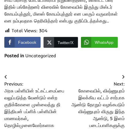
சாய் பிரசாத் போட்டோகிராபி நிறுவனத்தினர், உள்ளிட்ட பலர்
இதில் பங்கேற்றனர் விரைவில் கோவையில் இருந்து மிஸ்டர்
கோயம்புத்தூர், மிஸஸ் கோயம்புத்தூர் என பலரும் வருவார்கள்
என நம்புவதாக தெரிவித்தார் என்பது குறிப்பிடத்தக்கது..
Total Views:
304
Facebook
WhatsApp
Twitter/X
Posted in
Uncategorized
Post
Previous:
Next:
navigation
அரசு பள்ளியின் உட்கட்டமைப்பை
கோவையில், விஷ்ணுபுரம்
வலுப்படுத்த வேண்டும் என்ற
இலக்கிய வட்டம் சார்பாக
குறிக்கோளை முன்வைத்து தி
ஆண்டு தோறும் வழங்கபடும்
இந்தியன் பப்ளிக் பள்ளியின்
விஷ்ணுபுரம் விருது இந்த
மாணவர்கள்,
ஆண்டு, 5 இளம்
தொழில்முனைவோர்களாக
படைப்பாளிகளுக்கு