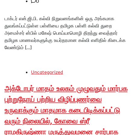
0
டாக்டர் என்.ஜி.பி. கல்வி நிறுவனங்களின் ஒரு அங்கமாக
துவங்கப்பட்டுள்ள பள்ளியை தமிழக பள்ளி கல்வி துறை
அமைச்சர் ன்பில் மகேஷ் பொய்யாமொழி திறந்து வைத்தார்
தமிழக மாணவர்களுக்கு உயர்தரமான கல்வி எளிதில் கிடைக்க
வேண்டும் […]
Uncategorized
அக்டோபர் மாதம் உலகம் முழுவதும் மார்பக
புற்றுநோய் பற்றிய விழிப்புணர்வை
உருவாக்கும் மாதமாக கடைபிடிக்கப்பட்டு
வரும் நிலையில், கோவை ஸ்ரீ
ராமகிருஷ்ணா மருத்துவமனை சார்பாக