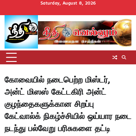
Skip
Saturday, August 8, 2026
to
Home
செய்திகள்
தமிழ்நாடு
மாவட்டச்செய்திகள்
அரசியல்
ஆன்மிகம்
சட்டம்
சினிமா
Uncategorize
content
அறிவோம்
கோவையில் நடைபெற்ற மிஸ்டர்,
அன்ட் மிஸஸ் கேட்டகிரி அன்ட்
குழந்தைகளுக்கான சிறப்பு
கேட்வால்க் நிகழ்ச்சியில் ஒய்யார நடை
நடந்து பல்வேறு பரிசுகளை தட்டி