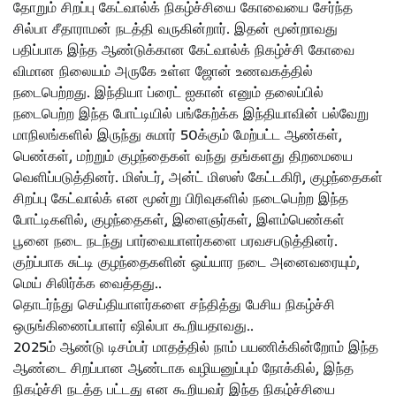
தோறும் சிறப்பு கேட்வால்க் நிகழ்ச்சியை கோவையை சேர்ந்த
சில்பா சீதாராமன் நடத்தி வருகின்றார். இதன் மூன்றாவது
பதிப்பாக இந்த ஆண்டுக்கான கேட்வால்க் நிகழ்ச்சி கோவை
விமான நிலையம் அருகே உள்ள ஜோன் உணவகத்தில்
நடைபெற்றது. இந்தியா ப்ரைட் ஐகான் எனும் தலைப்பில்
நடைபெற்ற இந்த போட்டியில் பங்கேற்க்க இந்தியாவின் பல்வேறு
மாநிலங்களில் இருந்து சுமார் 50க்கும் மேற்பட்ட ஆண்கள்,
பெண்கள், மற்றும் குழந்தைகள் வந்து தங்களது திறமையை
வெளிப்படுத்தினர். மிஸ்டர், அன்ட் மிஸஸ் கேட்டகிரி, குழந்தைகள்
சிறப்பு கேட்வால்க் என மூன்று பிரிவுகளில் நடைபெற்ற இந்த
போட்டிகளில், குழந்தைகள், இளைஞர்கள், இளம்பெண்கள்
பூனை நடை நடந்து பார்வையாளர்களை பரவசபடுத்தினர்.
குற்ப்பாக சுட்டி குழந்தைகளின் ஒய்யார நடை அனைவரையும்,
மெய் சிலிர்க்க வைத்தது..
தொடர்ந்து செய்தியாளர்களை சந்தித்து பேசிய நிகழ்ச்சி
ஒருங்கிணைப்பாளர் ஷில்பா கூறியதாவது..
2025ம் ஆண்டு டிசம்பர் மாதத்தில் நாம் பயணிக்கின்றோம் இந்த
ஆண்டை சிறப்பான ஆண்டாக வழியனுப்பும் நோக்கில், இந்த
நிகழ்ச்சி நடத்த பட்டது என கூறியவர் இந்த நிகழ்ச்சியை