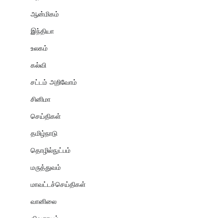
ஆன்மிகம்
இந்தியா
உலகம்
கல்வி
சட்டம் அறிவோம்
சினிமா
செய்திகள்
தமிழ்நாடு
தொழில்நுட்பம்
மருத்துவம்
மாவட்டச்செய்திகள்
வானிலை