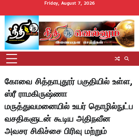
Skip
Friday, August 7, 2026
to
Home
செய்திகள்
தமிழ்நாடு
மாவட்டச்செய்திகள்
அரசியல்
ஆன்மிகம்
சட்டம்
சினிமா
Uncategorize
content
அறிவோம்
கோவை சித்தாபுதூர் பகுதியில் உள்ள,
ஸ்ரீ ராமகிருஷ்ணா
மருத்துவமனையில் உயர் தொழில்நுட்ப
வசதிகளுடன் கூடிய அதிநவீன
அவசர சிகிச்சை பிரிவு மற்றும்