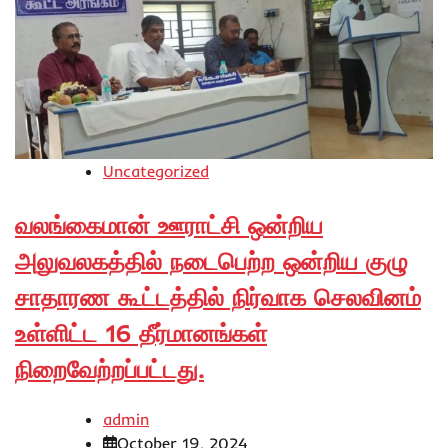
Uncategorized
வலங்கைமான் ஊராட்சி ஒன்றிய
அலுவலகத்தில் நடைபெற்ற ஒன்றிய குழு
சாதாரண கூட்டத்தில் நிர்வாக செலவினம்
உள்ளிட்ட 16 தீர்மானங்கள்
நிறைவேற்றப்பட்டது.
admin
October 19, 2024