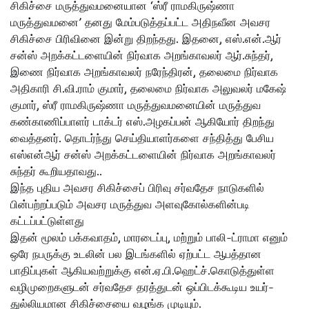
சிகிச்சை மருத்துவமனையான ‘ஸ்ரீ ராமகிருஷ்ணா
மருத்துவமனை’ தனது மேம்படுத்தப்பட்ட அதிநவீன அவசர
சிகிச்சை பிரிவினை இன்று திறந்தது. இதனை, எஸ்.என்.ஆர்
சன்ஸ் அறக்கட்டளையின் நிர்வாக அறங்காவலர் ஆர்.சுந்தர்,
இணை நிர்வாக அறங்காவலர் நரேந்திரன், தலைமை நிர்வாக
அதிகாரி சி.வி.ராம் குமார், தலைமை நிர்வாக அலுவலர் மகேஷ்
குமார், ஸ்ரீ ராமகிருஷ்ணா மருத்துவமனையின் மருத்துவ
கண்காணிப்பாளர் டாக்டர் எஸ்.அழகப்பன் ஆகியோர் திறந்து
வைத்தனர். தொடர்ந்து செய்தியாளர்களை சந்தித்து பேசிய
எஸ்என்ஆர் சன்ஸ் அறக்கட்டளையின் நிர்வாக அறங்காவலர்
சுந்தர் கூறியதாவது..
இந்த புதிய அவசர சிகிச்சைப் பிரிவு சர்வதேச நாடுகளில்
பின்பற்றப்படும் அவசர மருத்துவ அளவுகோல்களின்படி
கட்டப்பட்டுள்ளது
இதன் மூலம் பக்கவாதம், மாரடைப்பு, மற்றும் பாலி-ட்ராமா எனும்
ஒரே நபருக்கு உடலின் பல இடங்களில் ஏற்பட்ட ஆபத்தான
பாதிப்புகள் ஆகியவற்றுக்கு என்.ஏ.பி.ஹெட்ச்.கொடுத்துள்ள
வழிமுறைகளுடன் சர்வதேச தரத்துடன் ஒப்பிடக்கூடிய உயர்-
துல்லியமான சிகிச்சையை வழங்க முடியும்.