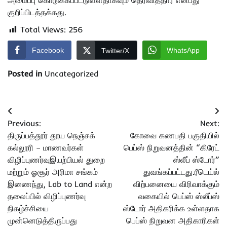
அமைப்பு கொடுக்கப்பட்டுள்ளதாகவும் தெரிவித்தார் என்பது
குறிப்பிடத்தக்கது.
Total Views:
256
Facebook
WhatsApp
Twitter/X
Posted in
Uncategorized
Post
Previous:
Next:
navigation
திருப்பத்தூர் தூய நெஞ்சக்
கோவை கணபதி பகுதியில்
கல்லூரி – மாணவர்கள்
பெப்ஸ் நிறுவனத்தின் “கிரேட்
விழிப்புணர்வுஇயற்பியல் துறை
ஸ்லீப் ஸ்டோர்”
மற்றும் ஓசூர் அரிமா சங்கம்
துவங்கப்பட்டது.ரீடெய்ல்
இணைந்து, Lab to Land என்ற
விற்பனையை விரிவாக்கும்
தலைப்பில் விழிப்புணர்வு
வகையில் பெப்ஸ் ஸ்லீப்ஸ்
நிகழ்ச்சியை
ஸ்டோர் அதிகரிக்க உள்ளதாக
முன்னெடுத்திருப்பது
பெப்ஸ் நிறுவன அதிகாரிகள்