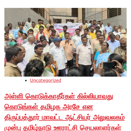
Uncategorized
அள்ளி கொடுக்காதீர்கள் கில்லியாவது
கொடுங்கள் தமிழக அரசே என
திருப்பத்தூர் மாவட்ட ஆட்சியர் அலுவலகம்
முன்பு தமிழ்நாடு ஊராட்சி செயலாளர்கள்