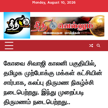
Skip
Monday, August 10, 2026
to
Home
செய்திகள்
தமிழ்நாடு
மாவட்டச்செய்திகள்
அரசியல்
ஆன்மிகம்
சட்டம்
சினிமா
Uncategorize
content
அறிவோம்
கோவை சிவாஜி காலனி பகுதியில்,
தமிழக முற்போக்கு மக்கள் கட்சியின்
சார்பாக, கலப்பு திருமண நிகழ்ச்சி
நடைபெற்றது. இந்து முறைப்படி
திருமணம் நடைபெற்றது..