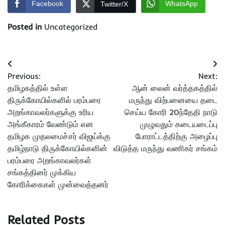
Facebook
WhatsApp
Twitter/X
Posted in
Uncategorized
Post
Previous:
Next:
navigation
தமிழகத்தில் உள்ள
ஆன் லைன் வர்த்தகத்தில்
திருக்கோயில்களில் பரம்பரை
மருந்து விற்பனையை தடை
அறங்காவலர்களுக்கு உரிய
செய்ய கோரி 20ந்தேதி நாடு
அங்கீகாரம் வேண்டும் என
முழுவதும் கடையடைப்பு
தமிழக முதலமைச்சர் விஜய்க்கு
போராட்டத்திற்கு அழைப்பு
தமிழ்நாடு திருக்கோயில்களின்
விடுத்த மருந்து வணிகர் சங்கம்
பரம்பரை அறங்காவலர்கள்
சங்கத்தினர் முக்கிய
கோரிக்கைகள் முன்வைத்தனர்
Related Posts