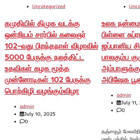
Uncategorized
Unca
கமுதியில் திமுக வடக்கு
உலக நன்மை
ஒன்றியம் சார்பில் கலைஞர்
பிள்ளை சுப்
102-வது பிறந்தநாள் விழாவில்
ஜப்பானிய ச
5000 பேருக்கு நலத்திட்ட
பாலகும்ப கு
உதவிகள் கழக மூத்த
அம்பாளுக்கு 
முன்னோடிகள் 102 பேருக்கு
அபிஷேக பூ
பொற்கிழி வழங்கும்விழா
admin
July 11,
admin
0
July 10, 2025
0
தஞ்சாவூர் மேலவீதி
மண்டபத்தில் ஆன்