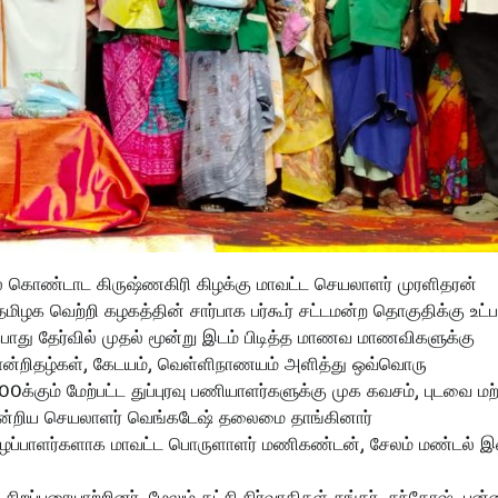
 கொண்டாட கிருஷ்ணகிரி கிழக்கு மாவட்ட செயலாளர் முரளிதரன்
ிழக வெற்றி கழகத்தின் சார்பாக பர்கூர் சட்டமன்ற தொகுதிக்கு உட்ப
பு பொது தேர்வில் முதல் மூன்று இடம் பிடித்த மாணவ மாணவிகளுக்கு
சான்றிதழ்கள், கேடயம், வெள்ளிநாணயம் அளித்து ஒவ்வொரு
கும் மேற்பட்ட துப்புரவு பணியாளர்களுக்கு முக கவசம், புடவை மற்
 ஒன்றிய செயலாளர் வெங்கடேஷ் தலைமை தாங்கினார்
ு அழைப்பாளர்களாக மாவட்ட பொருளாளர் மணிகண்டன், சேலம் மண்டல
றப்புரையாற்றினர். மேலும் கட்சி நிர்வாகிகள் சங்கர், சந்தோஷ், பன்ன