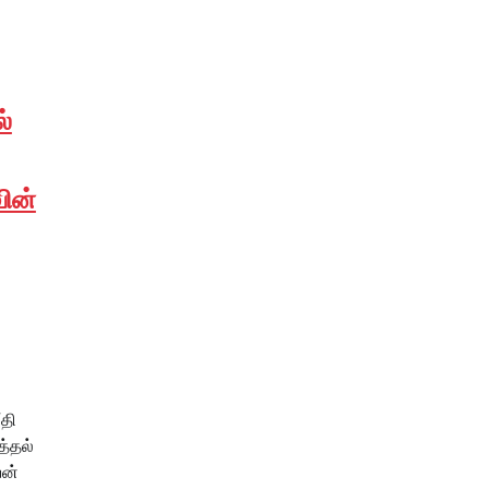
்
ின்
தி
த்தல்
யன்