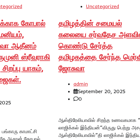
tegorized
Uncategorized
க்காக கோபால்
தமிழத்தின் சமையல்
ரமனியம்,
கலையை சர்வதேச அளவில
ிவா ஆதீனம்
கொண்டு சேர்த்த
ருமுனி ஸ்ரீவராகி
தமிழகத்தை சேர்ந்த மெர்வ
சிறப்பு யாகம்,
ஜோசுவா
ஜைகள்.
admin
September 20, 2025
0
 2025
ஆஸ்திரேலியாவில் சிறந்த உணவகமாக “
லாஜிக்கல் இந்தியன்”விருது பெற்று அச
 பங்காரு காமாட்சி
ஆஸ்திரேலியாவில்“தி லாஜிக்கல் இந்தி
மீக ஆசான் கோபால்