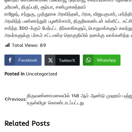
,வீரமன், திருப்பதி, சூர்யா, சண்முகசுந்தரம்
ராஜேஷ், சந்துரு, முத்துராசு அரவிந்தன், அரசு, விஜயகுமார், பார்த்த
அரவிந்த் பண்ணந்தூர் பழனிச்சாமி, திருநீலகண்டன் உள்ளிட்ட கட்ச
சார்ந்த 300-க்கும் மேற்பட்ட நிர்வாகிகளும், பொதுமக்களும் கல
அவர்களுக்கு பர்கூர் சட்டமன்ற தொகுதியில் தனக்கு வாக்களித்த
Total Views:
89
Facebook
WhatsApp
Twitter/X
Posted in
Uncategorized
Post
திருவண்ணாமலையில் 148 ஆம் ஆண்டு முஹரம் பஞ்ஜ
Previous:
உருஸ்விழா கொண்டாடப்பட்டது
navigation
Related Posts