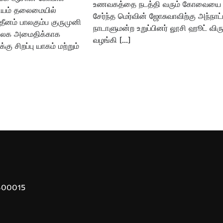
உணவகத்தை நடத்தி வரும் கோவையை
ணியம் தலைமையில்
சேர்ந்த மெர்வின் ஜோசுவாவிற்கு அந்நாட்
ீனம் பாலகும்ப குருமுனி
நாடாளுமன்ற உறுப்பினர் லூசி ஹூட் விர
 உலக அமைதிக்காக
வழங்கி […]
்கு சிறப்பு யாகம் மற்றும்
 600015