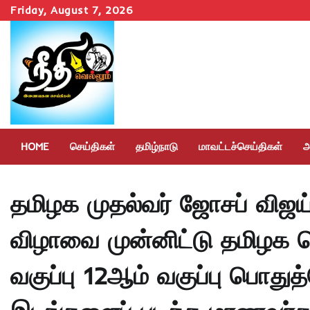
Skip
Friday, August 7, 2026
to
content
HOME
செய்திகள்
தமிழ்நாடு
மாவட்டச்செய்திகள்
அ
தமிழக முதல்வர் ஜோசப் விஜய
விழாவை முன்னிட்டு தமிழக வ
வகுப்பு 12ஆம் வகுப்பு பொதுத்