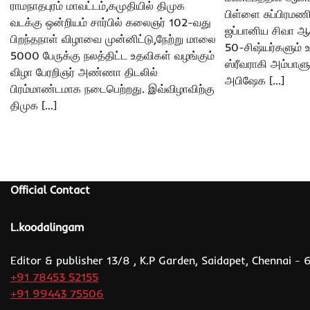
ராமநாதபுரம் மாவட்டம்,கமுதியில் திமுக
பிள்ளை சுப்பிரம
வடக்கு ஒன்றியம் சார்பில் கலைஞர் 102-வது
ஜப்பானிய சிவா ஆத
பிறந்தநாள் விழாவை முன்னிட்டு,நேற்று மாலை
50-சிஷ்யர்களும்
5000 பேருக்கு நலத்திட்ட உதவிகள் வழங்கும்
ஸ்ரீவராகி அம்பாளுக
விழா பேரறிஞர் அண்ணா திடலில்
அபிஷேக […]
பிரம்மாண்டமாக நடைபெற்றது. இவ்விழாவிற்கு
திமுக […]
Official Contact
L.koodalingam
Editor & publisher 13/8 , K.P Garden, Saidapet, Chennai -
+91 78453 52155
+91 99443 75506