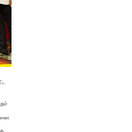
ட்ட
றும்
் இணை
ீர்