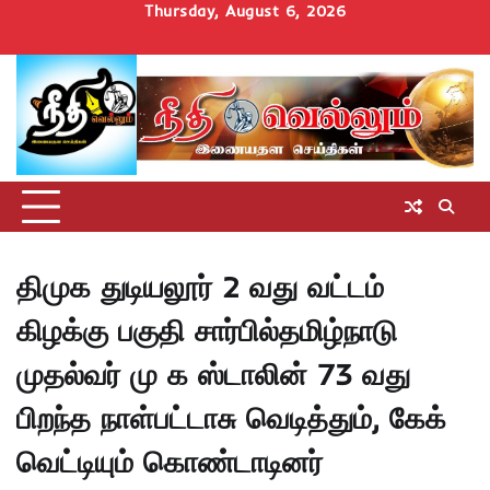
Skip
Thursday, August 6, 2026
to
Home
செய்திகள்
தமிழ்நாடு
மாவட்டச்செய்திகள்
அரசியல்
ஆன்மிகம்
சட்டம்
சினிமா
Uncategorize
content
அறிவோம்
திமுக துடியலூர் 2 வது வட்டம்
கிழக்கு பகுதி சார்பில்தமிழ்நாடு
முதல்வர் மு க ஸ்டாலின் 73 வது
பிறந்த நாள்பட்டாசு வெடித்தும், கேக்
வெட்டியும் கொண்டாடினர்