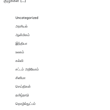
குழுக்கள் […]
Uncategorized
அரசியல்
ஆன்மிகம்
இந்தியா
உலகம்
கல்வி
சட்டம் அறிவோம்
சினிமா
செய்திகள்
தமிழ்நாடு
தொழில்நுட்பம்