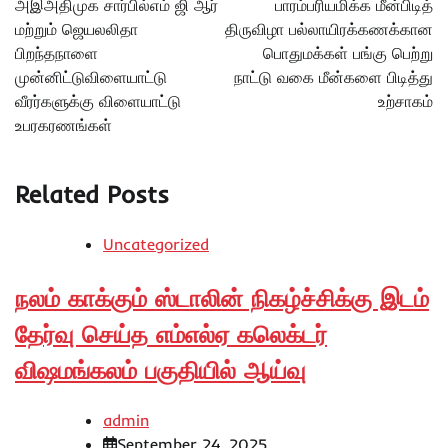
அஇஅதிமுக சார்பில்எம் ஜி ஆர்
பாரம்பரியமிக்க மீன்பிடித்
மற்றும் ஜெயலலிதா
திருவிழா பல்லாயிரக்கணக்கான
பிறந்தநாளை
பொதுமக்கள் பங்கு பெற்று
முன்னிட்டுவிளையாட்டு
நாட்டு வகை மீன்களை பிடித்து
வீரர்களுக்கு விளையாட்டு
உற்சாகம்
உபரகரணங்கள்
Related Posts
Uncategorized
நலம் காக்கும் ஸ்டாலின் நிகழ்ச்சிக்கு இடம்
தேர்வு செய்த எம்எல்ஏ கலெக்டர்
விஷமங்கலம் பகுதியில் ஆய்வு
admin
September 24, 2025