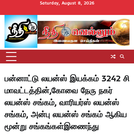
Skip
Saturday, August 8, 2026
to
Home
செய்திகள்
தமிழ்நாடு
மாவட்டச்செய்திகள்
அரசியல்
ஆன்மிகம்
சட்டம்
சினிமா
Uncategorize
content
அறிவோம்
பன்னாட்டு லயன்ஸ் இயக்கம் 3242 சி
மாவட்டத்தின்,கோவை நேரு நகர்
லயன்ஸ் சங்கம், வாரியர்ஸ் லயன்ஸ்
சங்கம், அன்பு லயன்ஸ் சங்கம் ஆகிய
மூன்று சங்கங்கள்இணைந்து