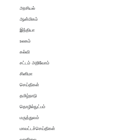
அரசியல்
ஆன்மிகம்
இந்தியா
உலகம்
கல்வி
சட்டம் அறிவோம்
சினிமா
செய்திகள்
தமிழ்நாடு
தொழில்நுட்பம்
மருத்துவம்
மாவட்டச்செய்திகள்
வானிலை