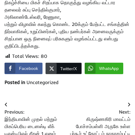
நிகழ்ச்சியை மிகச் சிறப்பாக தொகுத்து வழங்கிய வட்டார
தலைவர் சுப்பு செந்தில்குமார்,
அகிலாண்டேஸ்வரி, ரேணுகா,
மற்றும் விழாவில் கலந்து கொண்ட 20க்கும் மேற்பட்ட சங்கத்தின்
நிர்வாகிகள், உறுப்பினர்கள், புதிய நண்பர்கள் அனைவருக்கும்
சிறப்பான ஒரு நினைவுப் பரிசுகளும் வழங்கப்பட்டது என்பது
குறிப்பிடத்தக்கது.
Total Views:
80
Facebook
WhatsApp
Twitter/X
Posted in
Uncategorized
Post
Previous:
Next:
navigation
இந்தியாவின் முதல் மற்றும்
கிருஷ்ணகிரி மாவட்டம்
மிகப்பெரிய டைனஸ்டி லீக்
போச்சம்பள்ளி அருகே உள்ள
டிஎன்டிபிஎல் சீசன் 1 எனும்
பர்கூர் உட்கோட்டம் நாகரசம்பட்டி