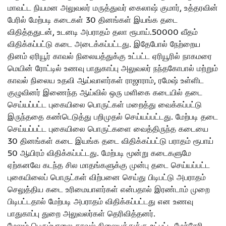
மாவட்ட நியமன அலுவலர் மருத்துவர் கைலாஷ் குமார், உத்தரவின்
பேரில் மேற்படி கடைகள் 30 தினங்கள் இயங்க தடை
விதித்ததுடன், உடனடி அபராதம் தலா ரூபாய்.50000 வீதம்
விதிக்கப்பட்டு கடை அடைக்கப்பட்டது. இதேபோல் நேற்றைய
தினம் ஏரியூர் காவல் நிலையத்துக்கு உட்பட்ட ஏரியூரில் நாகமரை
மெயின் ரோட்டில் உணவு பாதுகாப்பு அலுவலர் நந்தகோபால் மற்றும்
காவல் நிலைய உதவி ஆய்வாளர்கள் ராஜாராம், ரமேஷ் உள்ளிட
குழுவினர் இணைந்த ஆய்வில் ஒரு மளிகை கடையில் தடை
செய்யப்பட்ட புகையிலை பொருட்கள் மறைத்து வைக்கப்பட்டு
இருந்ததை கண்டெடுத்து பறிமுதல் செய்யப்பட்டது. மேற்படி தடை
செய்யப்பட்ட புகையிலை பொருட்களை வைத்திருந்த கடையை
30 தினங்கள் கடை இயங்க தடை விதிக்கப்பட்டு பராதம் ரூபாய்
50 ஆயிரம் விதிக்கப்பட்டது. மேற்படி மூன்று கடைகளுமே
ஏற்கனவே கடந்த சில மாதங்களுக்கு முன்பு தடை செய்யப்பட்ட
புகையிலைப் பொருட்கள் விற்பனை செய்து பிடிபட்டு அபராதம்
செலுத்திய கடை உரிமையாளர்கள் என்பதால் இரண்டாம் முறை
பிடிபட்டதால் மேற்படி அபராதம் விதிக்கப்பட்டது என உணவு
பாதுகாப்பு துறை அலுவலர்கள் தெரிவித்தனர்.
மேலும் பெரும்பாலை காவல் நிலையத்துக்கு உட்பட்ட மேச்சேரி