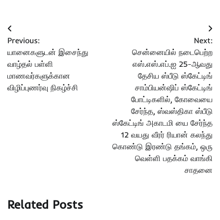
Post
Previous:
Next:
navigation
யானைகளுடன் இசைந்து
சென்னையில் நடைபெற்ற
வாழ்தல் பள்ளி
எஸ்.எஸ்.எப்.ஐ 25-ஆவது
மாணவர்களுக்கான
தேசிய ஸ்பீடு ஸ்கேட்டிங்
விழிப்புணர்வு நிகழ்ச்சி
சாம்பியன்ஷிப் ஸ்கேட்டிங்
போட்டிகளில், கோவையை
சேர்ந்த, ஸ்வஸ்திகா ஸ்பீடு
ஸ்கேட்டிங் அகாடமி யை சேர்ந்த
12 வயது வீரர் ரியான் கலந்து
கொண்டு இரண்டு தங்கம், ஒரு
வெள்ளி பதக்கம் வாங்கி
சாதனை
Related Posts