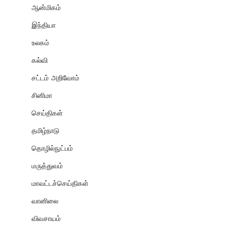
ஆன்மிகம்
இந்தியா
உலகம்
கல்வி
சட்டம் அறிவோம்
சினிமா
செய்திகள்
தமிழ்நாடு
தொழில்நுட்பம்
மருத்துவம்
மாவட்டச்செய்திகள்
வானிலை
விவசாயம்