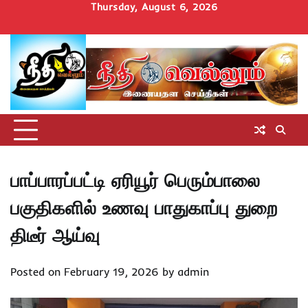
Skip
Thursday, August 6, 2026
to
Home
செய்திகள்
தமிழ்நாடு
மாவட்டச்செய்திகள்
அரசியல்
ஆன்மிகம்
சட்டம்
சினிமா
Uncategorize
content
அறிவோம்
பாப்பாரப்பட்டி ஏரியூர் பெரும்பாலை
பகுதிகளில் உணவு பாதுகாப்பு துறை
திடீர் ஆய்வு
Posted on
February 19, 2026
by
admin