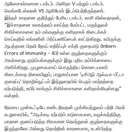
ஆலோசகர்களான டாக்டர். அனிதா V மற்றும் டாக்டர்.
வெங்கடேஸ்வரன் VS ஆகியோர் இடம்பெற்றிருந்தனர்.
இந்தச் சாதனை குறித்துப் பேசிய டாக்டர். காசி விஸ்வநாதன்,
“இச்சாதனை உலகத்தரம் வாய்ந்த மேம்பட்ட மருத்துவச்
சிகிச்சைகளை நம் மக்களுக்கு எளிதாகக் கிடைக்கச்
செய்வதில் எங்களின் அர்ப்பணிப்பைக் காட்டுகிறது. உயிருக்கு
ஆபத்தான பிறவி நோய் எதிர்ப்புச் சக்தி குறைபாடு (Inborn
Errors of Immunity – IEI) உள்ள குழந்தைகளுக்கும்
அவர்களது குடும்பங்களுக்கும் இது புதிய நம்பிக்கையை
அளிக்கிறது. முழுமையாகப் பொருந்திய கொடையாளர்
கிடைக்காத நிலையிலும், பாதுகாப்பான ‘டிசிஆர் ஆல்ஃபா-பீட்டா
குறைப்பு’ தொழில்நுட்பம் இத்துறையில் பெரும் மாற்றத்தை
ஏற்படுத்தி, உயிர் காக்கும் சிகிச்சைகளை எளிதாக்கியுள்ளது”
என்றார்.
நோயை முன்கூட்டியே கண்டறிவதன் முக்கியத்துவம் பற்றி அவர்
கூறுகையில், “அடிக்கடி ஏற்படும் கடுமையான, வழக்கத்திற்கு
மாறான குணப்படுத்த சிரமமான தொற்றுகள் குழந்தைகளுக்கு
இருந்தாலோ அல்லது தொற்றின் காரணமாக, உடன்பிறந்த