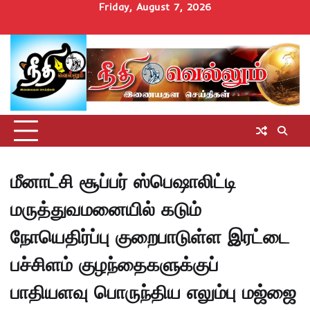
Skip
Friday, August 7, 2026
to
Home
செய்திகள்
தமிழ்நாடு
மாவட்டச்செய்திகள்
அரசியல்
ஆன்மிகம்
சட்டம்
சினிமா
Uncategorize
content
அறிவோம்
மீனாட்சி சூப்பர் ஸ்பெஷாலிட்டி
மருத்துவமனையில் கடும்
நோயெதிர்ப்பு குறைபாடுள்ள இரட்டை
பச்சிளம் குழந்தைகளுக்குப்
பாதியளவு பொருந்திய எலும்பு மஜ்ஜை