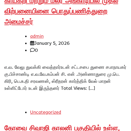
காய்கறி மற்றும் மலர் அங்காடியில் முதல்
விற்பனையினை பொதுப்பணித்துறை
அமைச்சர்
admin
January 5, 2026
0
எ.வ. வேலு துவக்கி வைத்தார்உடன் சட்டசபை துணை சபாநாயகர்
கு.பிச்சாண்டி எ.வ.வே.கம்பன் சி. என் .அண்ணாதுரை மு.பெ.
கிரி, பெ.சு.தி சரவணன், ஸ்ரீதரன் கார்த்திக் வேல் மாறன்
உள்ளிட்டோர் உடன் இருந்தனர் Total Views: […]
Uncategorized
கோவை சிவாஜி காலனி பகுதியில் உள்ள,