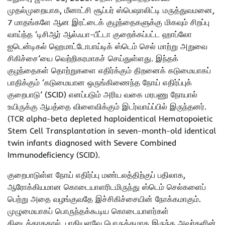
முதல்முறையாக, மீனாட்சி சூப்பர் ஸ்பெஷாலிட்டி மருத்துவமனை,
7 மாதங்களே ஆன இரட்டைக் குழந்தைகளுக்கு மிகவும் சிறப்பு
வாய்ந்த ‘டிசிஆர் ஆல்ஃபா-பீட்டா குறைக்கப்பட்ட ஹாப்லோ
ஐடென்டிகல் ஹெமாட்டோபாய்டிக் ஸ்டெம் செல் மாற்று அறுவை
சிகிச்சை’யை வெற்றிகரமாகச் செய்துள்ளது. இந்தக்
குழந்தைகள் தொற்றுகளை எதிர்க்கும் திறனைக் கடுமையாகப்
பாதிக்கும் ‘கடுமையான ஒருங்கிணைந்த நோய் எதிர்ப்புக்
குறைபாடு’ (SCID) எனப்படும் அரிய வகை மரபணு நோயால்
உயிருக்கு ஆபத்தை விளைவிக்கும் இடர்வாய்ப்பில் இருந்தனர்.
(TCR alpha-beta depleted haploidentical Hematopoietic
Stem Cell Transplantation in seven-month-old identical
twin infants diagnosed with Severe Combined
Immunodeficiency (SCID).
குறைபாடுள்ள நோய் எதிர்ப்பு மண்டலத்திற்குப் பதிலாக,
ஆரோக்கியமான கொடையாளரிடமிருந்து ஸ்டெம் செல்களைப்
பெற்று அதை வழங்குவதே இச்சிகிச்சையின் நோக்கமாகும்.
முழுமையாகப் பொருந்தக்கூடிய கொடையாளர்கள்
கிடைக்காததால், பாதியளவே பொருத்தமாக இருந்த அவர்களின்