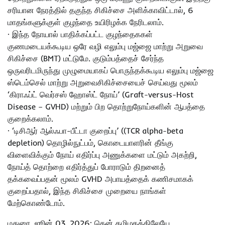
சரியான நேரத்தில் தகுந்த சிகிச்சை அளிக்காவிட்டால், 6
மாதங்களுக்குள் குழந்தை உயிரிழக்க நேரிடலாம்.
· இந்த நோயால் பாதிக்கப்பட்ட குழந்தைககள்
குணமடையக்கூடிய ஒரே வழி எலும்பு மஜ்ஜை மாற்று அறுவை
சிகிச்சை (BMT) மட்டுமே. குடும்பத்தைச் சேர்ந்த
ஒருவரிடமிருந்து முழுமையாகப் பொருந்தக்கூடிய எலும்பு மஜ்ஜை
ஸ்டெம்செல் மாற்று அறுவைசிகிச்சையைச் செய்வது மூலம்
‘கிராஃப்ட் வெர்சஸ் ஹோஸ்ட் நோய்’ (Graft-versus-Host
Disease – GVHD) மற்றும் பிற தொற்றுநோய்களின் ஆபத்தை
குறைக்கலாம்.
· ‘டிசிஆர் ஆல்ஃபா-பீட்டா குறைப்பு’ ((TCR alpha-beta
depletion) தொழில்நுட்பம், கொடையாளரின் தீங்கு
விளைவிக்கும் நோய் எதிர்ப்பு அணுக்களை மட்டும் அகற்றி,
நோய்த் தொற்றை எதிர்த்துப் போராடும் திறனைத்
தக்கவைப்பதன் மூலம் GVHD அபாயத்தைக் கணிசமாகக்
குறைப்பதால், இந்த சிகிச்சை முறையை நாங்கள்
மேற்கொண்டோம்.
மதுரை, ஜூன் 03, 2026: தென் தமிழகத்திலேயே