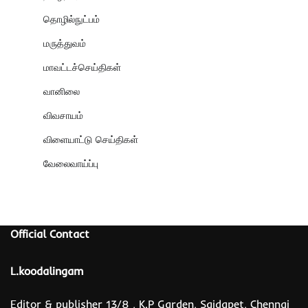
தொழில்நுட்பம்
மருத்துவம்
மாவட்டச்செய்திகள்
வானிலை
விவசாயம்
விளையாட்டு செய்திகள்
வேலைவாய்ப்பு
Official Contact
L.koodalingam
Editor & publisher 13/8 , K.P Garden, Saidapet, Chennai