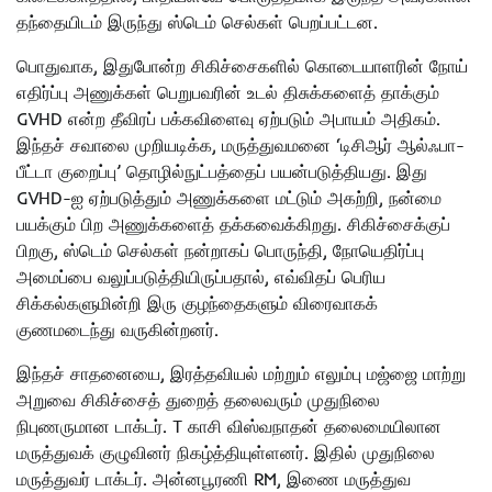
தந்தையிடம் இருந்து ஸ்டெம் செல்கள் பெறப்பட்டன.
பொதுவாக, இதுபோன்ற சிகிச்சைகளில் கொடையாளரின் நோய்
எதிர்ப்பு அணுக்கள் பெறுபவரின் உடல் திசுக்களைத் தாக்கும்
GVHD என்ற தீவிரப் பக்கவிளைவு ஏற்படும் அபாயம் அதிகம்.
இந்தச் சவாலை முறியடிக்க, மருத்துவமனை ‘டிசிஆர் ஆல்ஃபா-
பீட்டா குறைப்பு’ தொழில்நுட்பத்தைப் பயன்படுத்தியது. இது
GVHD-ஐ ஏற்படுத்தும் அணுக்களை மட்டும் அகற்றி, நன்மை
பயக்கும் பிற அணுக்களைத் தக்கவைக்கிறது. சிகிச்சைக்குப்
பிறகு, ஸ்டெம் செல்கள் நன்றாகப் பொருந்தி, நோயெதிர்ப்பு
அமைப்பை வலுப்படுத்தியிருப்பதால், எவ்விதப் பெரிய
சிக்கல்களுமின்றி இரு குழந்தைகளும் விரைவாகக்
குணமடைந்து வருகின்றனர்.
இந்தச் சாதனையை, இரத்தவியல் மற்றும் எலும்பு மஜ்ஜை மாற்று
அறுவை சிகிச்சைத் துறைத் தலைவரும் முதுநிலை
நிபுணருமான டாக்டர். T காசி விஸ்வநாதன் தலைமையிலான
மருத்துவக் குழுவினர் நிகழ்த்தியுள்ளனர். இதில் முதுநிலை
மருத்துவர் டாக்டர். அன்னபூரணி RM, இணை மருத்துவ