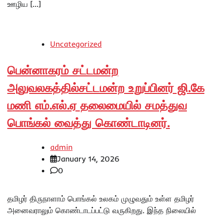
ஊழிய […]
Uncategorized
பென்னாகரம் சட்டமன்ற
அலுவலகத்தில்சட்டமன்ற உறுப்பினர் ஜி.கே
மணி எம்.எல்.ஏ தலைமையில் சமத்துவ
பொங்கல் வைத்து கொண்டாடினர்.
admin
January 14, 2026
0
தமிழர் திருநாளாம் பொங்கல் உலகம் முழுவதும் உள்ள தமிழர்
அனைவராலும் கொண்டாடப்பட்டு வருகிறது. இந்த நிலையில்