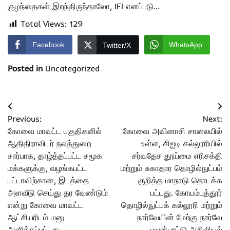
குழந்தைகள் இறந்திருந்தாலோ, IEI எனப்படு…
Total Views:
129
Facebook
WhatsApp
Twitter/X
Posted in
Uncategorized
Post
Previous:
Next:
navigation
கோவை மாவட்ட பகுதிகளில்
கோவை அவினாசி சாலையில்
ஆதிதிராவிடர் நலத்துறை
உள்ள, சிஐடி கல்லூரியில்
சார்பாக, தாழ்த்தப்பட்ட சமூக
சர்வதேச தூய்மை எரிசக்தி
மக்களுக்கு, வழங்கபட்ட
மற்றும் சுகாதார தொழில்நுட்பம்
பட்டாவிற்கான, இடத்தை
குறித்த மாநாடு தொடக்க
அளவீடு செய்து தர வேண்டும்
பட்டது. கோயம்புத்தூர்
என்று கோவை மாவட்ட
தொழில்நுட்பக் கல்லூரி மற்றும்
ஆட்சியரிடம் மனு
நார்வேயின் மேற்கு நார்வே
அளிக்கப்பட்டது
பயன்பாட்டு அறிவியல்