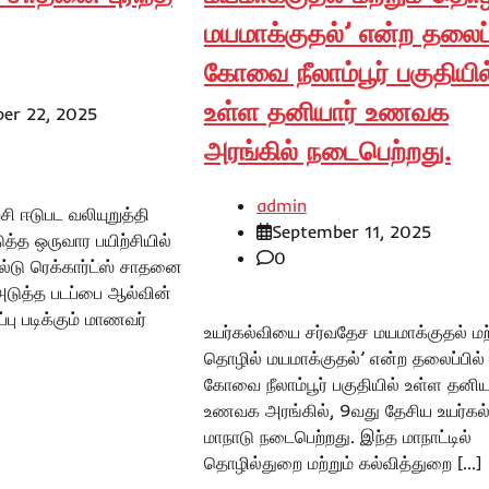
மயமாக்குதல்’ என்ற தலைப்
கோவை நீலாம்பூர் பகுதியில
உள்ள தனியார் உணவக
er 22, 2025
அரங்கில் நடைபெற்றது.
admin
ி ஈடுபட வலியுறுத்தி
September 11, 2025
டுத்த ஒருவார பயிற்சியில்
0
ேல்டு ரெக்கார்ட்ஸ் சாதனை
் அடுத்த படப்பை ஆல்வின்
ப்பு படிக்கும் மாணவர்
உயர்கல்வியை சர்வதேச மயமாக்குதல் மற்
தொழில் மயமாக்குதல்’ என்ற தலைப்பில்
கோவை நீலாம்பூர் பகுதியில் உள்ள தனிய
உணவக அரங்கில், 9வது தேசிய உயர்கல
மாநாடு நடைபெற்றது. இந்த மாநாட்டில்
தொழில்துறை மற்றும் கல்வித்துறை […]