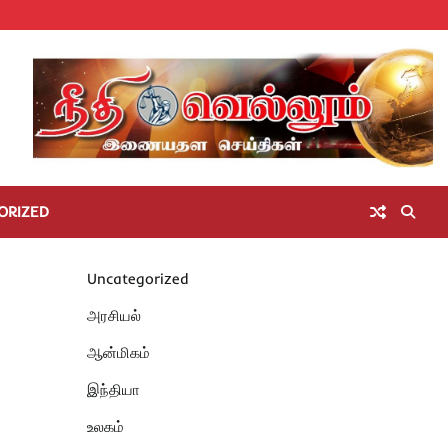
Home
செய்திகள்
தமிழ்நாடு
மாவட்டச்செய்திகள்
அரசியல்
ஆன்மிகம்
சட்டம்
சினிமா
Unc
அறிவோம்
ORIZED
Uncategorized
அரசியல்
ஆன்மிகம்
இந்தியா
உலகம்