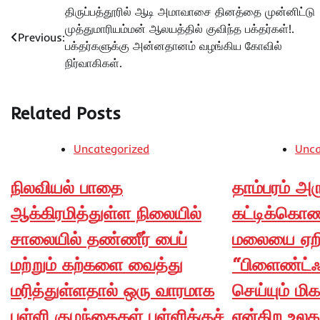
Post
திருப்பத்தூரில் ஆடி அமாவாசை தினத்தை முன்னிட்டு
முத்துமாரியம்மன் ஆலயத்தில் குவிந்த பக்தர்கள்!.
navigation
Previous:
பக்தர்களுக்கு அன்னதானம் வழங்கிய கோவில்
நிர்வாகிகள்.
Related Posts
Uncategorized
Unca
நிலவியல் பாதை
தாம்பரம் 
ஆக்கிரமித்துள்ள நிலையில்
கட்டிக்கொண
சாலையில் தண்ணீர் பைப்
மலையை ஏற
மற்றும் கற்களை வைத்து
“பிளைண்ட்ஃ
மரித்துள்ளதால் ஒரு வாரமாக
செய்யும் ம
பள்ளி குழந்தைகள் பள்ளிக்குச்
என்கிற உலக