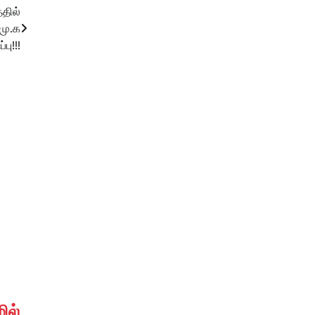
்தில்
.மு.க
பு!!!
ில்