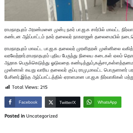
ராமநாதபுரம் அரண்மனை முன்பு நகர் பா.ஜ.க சார்பில் மாவட்ட நிர்வாக
கண்டன ஆர்ப்பாட்டம் நகர் தலைவர் நாகராஜன் தலைமையில் நடைப
ராமநாதபுரம் மாவட்ட பா.ஜ.க தலைவர் முரளிதரன் முன்னிலை வகித்
வரவேற்றார்.ராமநாதபுரம் புதிய பேருந்து நிலைய கடைகள் ஏலம் தொ
ஆறாக பெருக்கெடுத்து ஓடுவதை கண்டித்தும்,கஞ்சா,கள்ளத்தனமா
முன்னாள் கயறு வாரிய தலைவர் குப்பு ராமு,மாவட்ட பொருளாளர் பர
பேசினர்.இந்த ஆர்ப்பாட்டத்தில் ஏராளமான பா.ஜ.க நிர்வாகிகள் ம
Total Views:
215
Facebook
WhatsApp
Twitter/X
Posted in
Uncategorized