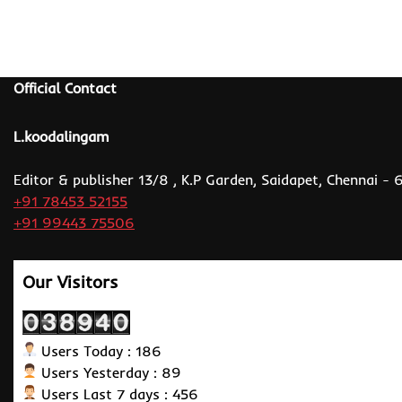
Official Contact
L.koodalingam
Editor & publisher 13/8 , K.P Garden, Saidapet, Chennai -
+91 78453 52155
+91 99443 75506
Our Visitors
Users Today : 186
Users Yesterday : 89
Users Last 7 days : 456