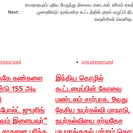
ராமநாதபுரம் புதிய பேருந்து நிலைய கடைகள் உரிமம் ஏலத
Next:
முறைகேடு: நகர்மன்ற கூட்டத்தில் குரல் எழுப்பி தி
கவுன்சிலர் வெளிநடப்
tegorized
Uncategorized
அருகே கண்களை
இந்திய தொழில்
்டு 155 அடி
கூட்டமைப்பின் கோவை
ி
மண்டலம் சார்பாக, 9வது
போல்ட் ஜுமரிங்
தேசிய உயர்கல்வி மாநாடு,
ிகவும் இளையவர்”
உயர்கல்வியை சர்வதேச
 சாதனை புரிந்த
மயமாக்குதல் மற்றும் தொழ