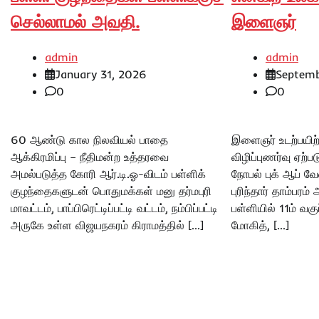
செல்லாமல் அவதி.
இளைஞர்
admin
admin
January 31, 2026
Septemb
0
0
60 ஆண்டு கால நிலவியல் பாதை
இளைஞர் உடற்பயிற்ச
ஆக்கிரமிப்பு – நீதிமன்ற உத்தரவை
விழிப்புணர்வு ஏற்ப
அமல்படுத்த கோரி ஆர்.டி.ஓ-விடம் பள்ளிக்
நோபல் புக் ஆப் வ
குழந்தைகளுடன் பொதுமக்கள் மனு தர்மபுரி
புரிந்தார் தாம்பரம
மாவட்டம், பாப்பிரெட்டிப்பட்டி வட்டம், நம்பிப்பட்டி
பள்ளியில் 11ம் வகு
அருகே உள்ள விஜயநகரம் கிராமத்தில் […]
மோகித், […]