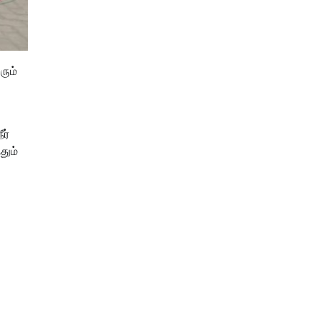
ரும்
ர்
தும்