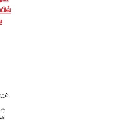
பில்
்
றும்
ார்
்வி