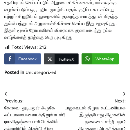
உதவியுடன் செய்யப்படும் அறுவை சிகிச்சைகள், மக்களுக்கு
வழங்கப்படும் ஒரு புதிய முயற்சியாகும். குறிப்பாக மகப்பேறு
மற்றும் சிறுநீரியல் துறைகளில் குறைந்த காயத்துடன் மிகுந்த
துல்லியத்துடன் அறுவைச்சிகிச்சை செய்ய இது உதவுகிறது.
இதன் மூலம் நோயாளிகள் விரைவாக குணமடைந்து நல்ல
வாழ்க்கைத் தரத்தை பெற முடிகிறது
Total Views:
212
Facebook
WhatsApp
Twitter/X
Posted in
Uncategorized
Post
Previous:
Next:
navigation
கோவை, துடியலூர் அருகே
பாஜகவுடன் திமுக கூட்டணியாக
வட்டமலைபாளையத்திலுள்ள ஸ்ரீ
இருந்தபோது திமுகவின்
ராமகிருஷ்ணா பாலிடெக்னிக்
தலைமை மாற்றியதா?
கல்லூரியில் ஆண்டு விழா
திமுகவை அபகரித்ததா?