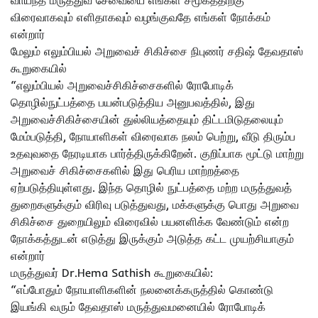
வாய்ந்த மருத்துவ சேவையை எங்கள் சமூகத்திற்கு
விரைவாகவும் எளிதாகவும் வழங்குவதே எங்கள் நோக்கம்
என்றார்
மேலும் எலும்பியல் அறுவைச் சிகிச்சை நிபுணர் சதிஷ் தேவதாஸ்
கூறுகையில்
“எலும்பியல் அறுவைச்சிகிச்சைகளில் ரோபோடிக்
தொழில்நுட்பத்தை பயன்படுத்திய அனுபவத்தில், இது
அறுவைச்சிகிச்சையின் துல்லியத்தையும் திட்டமிடுதலையும்
மேம்படுத்தி, நோயாளிகள் விரைவாக நலம் பெற்று, வீடு திரும்ப
உதவுவதை நேரடியாக பார்த்திருக்கிறேன். குறிப்பாக மூட்டு மாற்று
அறுவைச் சிகிச்சைகளில் இது பெரிய மாற்றத்தை
ஏற்படுத்தியுள்ளது. இந்த தொழில் நுட்பத்தை மற்ற மருத்துவத்
துறைகளுக்கும் விரிவு படுத்துவது, மக்களுக்கு பொது அறுவை
சிகிச்சை துறையிலும் விரைவில் பயனளிக்க வேண்டும் என்ற
நோக்கத்துடன் எடுத்து இருக்கும் அடுத்த கட்ட முயற்சியாகும்
என்றார்
மருத்துவர் Dr.Hema Sathish கூறுகையில்:
“எப்போதும் நோயாளிகளின் நலனைக்கருத்தில் கொண்டு
இயங்கி வரும் தேவதாஸ் மருத்துவமனையில் ரோபோடிக்