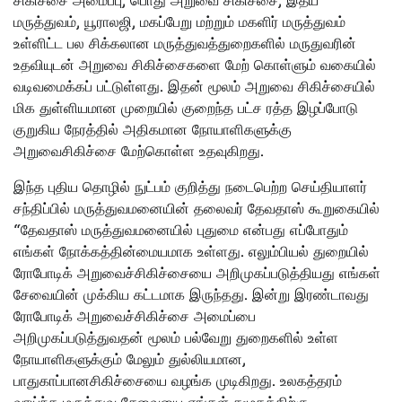
சிகிச்சை அமைப்பு, பொது அறுவை சிகிச்சை, இதய
மருத்துவம், யூராலஜி, மகப்பேறு மற்றும் மகளிர் மருத்துவம்
உள்ளிட்ட பல சிக்கலான மருத்துவத்துறைகளில் மருதுவரின்
உதவியுடன் அறுவை சிகிச்சைகளை மேற் கொள்ளும் வகையில்
வடிவமைக்கப் பட்டுள்ளது. இதன் மூலம் அறுவை சிகிச்சையில்
மிக துள்ளியமான முறையில் குறைந்த பட்ச ரத்த இழப்போடு
குறுகிய நேரத்தில் அதிகமான நோயாளிகளுக்கு
அறுவைசிகிச்சை மேற்கொள்ள உதவுகிறது.
இந்த புதிய தொழில் நுட்பம் குறித்து நடைபெற்ற செய்தியாளர்
சந்திப்பில் மருத்துவமனையின் தலைவர் தேவதாஸ் கூறுகையில்
“தேவதாஸ் மருத்துவமனையில் புதுமை என்பது எப்போதும்
எங்கள் நோக்கத்தின்மையமாக உள்ளது. எலும்பியல் துறையில்
ரோபோடிக் அறுவைச்சிகிச்சையை அறிமுகப்படுத்தியது எங்கள்
சேவையின் முக்கிய கட்டமாக இருந்தது. இன்று இரண்டாவது
ரோபோடிக் அறுவைச்சிகிச்சை அமைப்பை
அறிமுகப்படுத்துவதன் மூலம் பல்வேறு துறைகளில் உள்ள
நோயாளிகளுக்கும் மேலும் துல்லியமான,
பாதுகாப்பானசிகிச்சையை வழங்க முடிகிறது. உலகத்தரம்