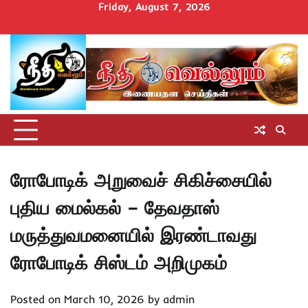
Skip
Friday, August 7, 2026
to
Home
செய்திகள்
தமிழ்நாடு
மாவட்டச்செய்திகள்
அரசியல்
ஆன்மிகம்
சட்டம்
சினிமா
Uncategorize
content
அறிவோம்
ரோபோடிக் அறுவைச் சிகிச்சையில்
புதிய மைல்கல் – தேவதாஸ்
மருத்துவமனையில் இரண்டாவது
ரோபோடிக் சிஸ்டம் அறிமுகம்
Posted on
March 10, 2026
by
admin