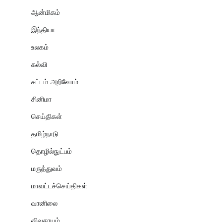
ஆன்மிகம்
இந்தியா
உலகம்
கல்வி
சட்டம் அறிவோம்
சினிமா
செய்திகள்
தமிழ்நாடு
தொழில்நுட்பம்
மருத்துவம்
மாவட்டச்செய்திகள்
வானிலை
விவசாயம்