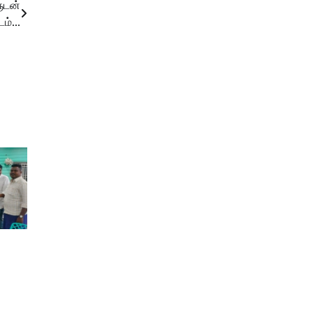
ுடன்
டம்…