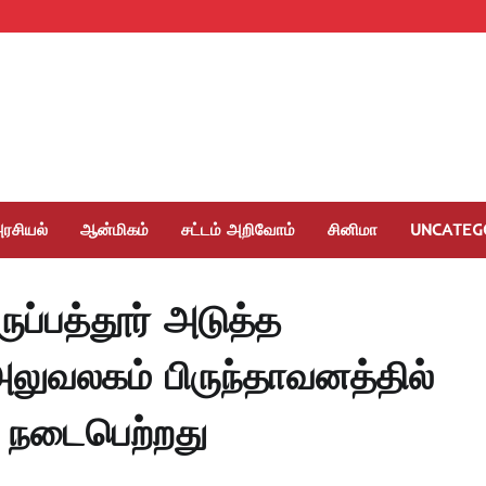
ரசியல்
ஆன்மிகம்
சட்டம் அறிவோம்
சினிமா
UNCATEG
ுப்பத்தூர் அடுத்த
அலுவலகம் பிருந்தாவனத்தில்
 நடைபெற்றது