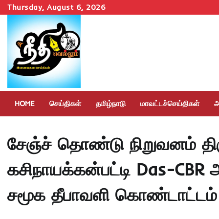
Skip
Thursday, August 6, 2026
to
content
HOME
செய்திகள்
தமிழ்நாடு
மாவட்டச்செய்திகள்
அ
சேஞ்ச் தொண்டு நிறுவனம் திர
கசிநாயக்கன்பட்டி Das-CBR 
சமூக தீபாவளி கொண்டாட்டம்