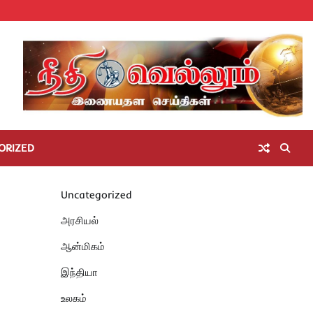
Home
செய்திகள்
தமிழ்நாடு
மாவட்டச்செய்திகள்
அரசியல்
ஆன்மிகம்
சட்டம்
சினிமா
Unc
அறிவோம்
ORIZED
Uncategorized
அரசியல்
ஆன்மிகம்
இந்தியா
உலகம்