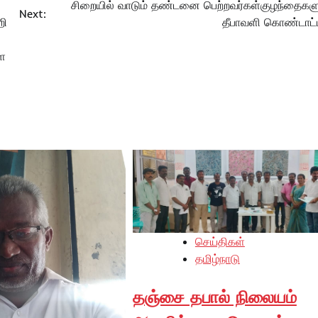
சிறையில் வாடும் தண்டனை பெற்றவர்கள்குழந்தைகள
Next:
றி
தீபாவளி கொண்டாட்
ளை
செய்திகள்
தமிழ்நாடு
தஞ்சை தபால் நிலையம்