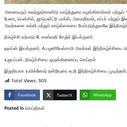
அனைவரும் கலந்துகொண்டு வாழ்த்துரை வழங்கினார்கள் மற்றும் 10
பேனா, பென்சில், ஜாமென்ட்ரி பாக்ஸ், அளவுகோல், லப்பர் மற்றும் 
அவர்களை கல்வி மற்றும் வாழ்க்கையை மேம்படுத்துவதே இந்நிகழ்ச்
நிகழ்ச்சி ஏற்பாடு R. சரஸ்வதி சேஞ்ச் இயக்குனர்.
ஹாப்ஸ் இயக்குனர். A.பழனிவேல்சாமி அவர்கள் இந்நிகழ்ச்சியை 
s.ஐயப்பன். நிகழ்ச்சியை ஒருங்கிணைப்பு செய்தார்
இறுதியாக s.விக்னேஷ் நன்றியுரை கூறி இந்நிகழ்ச்சியை முடித்தார்
Total Views:
305
Facebook
WhatsApp
Twitter/X
Posted in
செய்திகள்