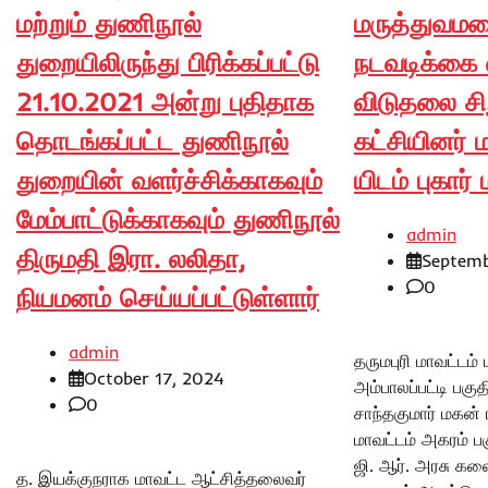
மற்றும் துணிநூல்
மருத்துவமன
துறையிலிருந்து பிரிக்கப்பட்டு
நடவடிக்கை 
21.10.2021 அன்று புதிதாக
விடுதலை சி
தொடங்கப்பட்ட துணிநூல்
கட்சியினர் ம
துறையின் வளர்ச்சிக்காகவும்
யிடம் புகார்
மேம்பாட்டுக்காகவும் துணிநூல்
admin
திருமதி இரா. லலிதா,
Septemb
0
நியமனம் செய்யப்பட்டுள்ளார்
admin
தருமபுரி மாவட்டம் ப
October 17, 2024
அம்பாலப்பட்டி பகு
0
சாந்தகுமார் மகன்
மாவட்டம் அகரம் பகு
ஜி. ஆர். அரசு கலை
த. இயக்குநராக மாவட்ட ஆட்சித்தலைவர்