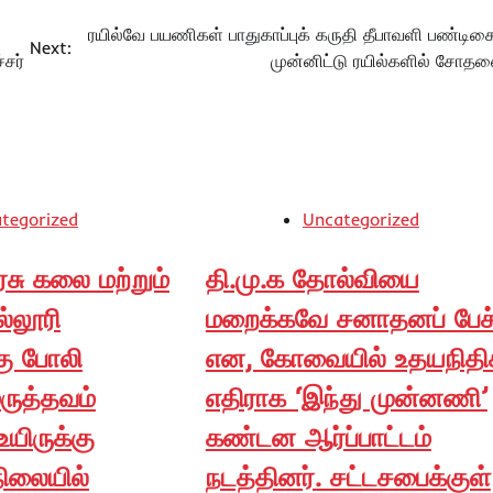
ரயில்வே பயணிகள் பாதுகாப்புக் கருதி தீபாவளி பண்டி
Next:
சர்
முன்னிட்டு ரயில்களில் சோத
tegorized
Uncategorized
ரசு கலை மற்றும்
தி.மு.க தோல்வியை
்லூரி
மறைக்கவே சனாதனப் பேச்
ு போலி
என, கோவையில் உதயநிதிக
மருத்தவம்
எதிராக ‘இந்து முன்னணி’
உயிருக்கு
கண்டன ஆர்ப்பாட்டம்
ிலையில்
நடத்தினர். சட்டசபைக்குள்