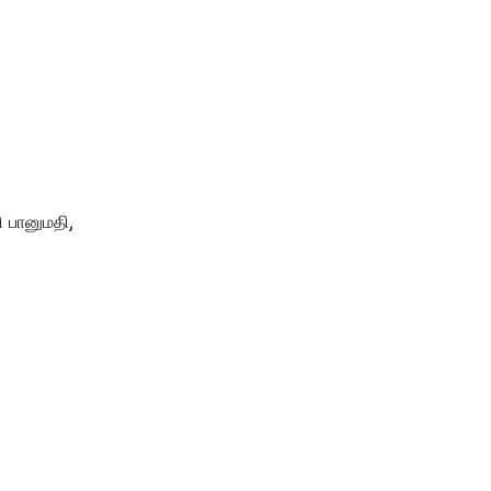
 பானுமதி,