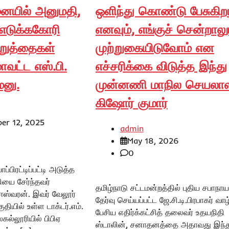
ையில் அனுமதி,
ஒளிந்து கொண்டு பேசுகிறா
எடுக்ககோரி
எனவும், எங்குச் சென்றாலு
றுத்தைகள்
முற்றுகையிடுவோம் என
ாவட்ட எஸ்.பி.
எச்சரிக்கை விடுத்த இந்து
 மனு.
முன்னணி மாநில செயலாள
கிஷோர் குமார்
er 12, 2025
admin
May 18, 2026
0
ாப்பிரட்டிப்பட்டி அடுத்த
தியை சேர்ந்தவர்
தமிழ்நாடு சட்டமன்றத்தில் புதிய சபாநா
 ஈஸ்வரன். இவர் வேலூர்
தேர்வு செய்யப்பட்ட ஜே.சி.டி.பிரபாகர் வாழ
தியில் உள்ள டாக்டர்.எம்.
பேசிய எதிர்க்கட்சித் தலைவர் உதயநிதி
கல்லூரியில் பிபிஏ
ஸ்டாலின், சனாதனத்தை அதாவது இந்த