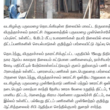
வடகிழக்கு பருவமழை தொடங்கியுள்ள நிலையில் மாவட்ட நிருவாகத்த
விருத்தாச்சலம் நகராட்சி அலுவலகத்தில் பருவமழை முன்னெச்சரிக
பம்புசெட் உள்ளிட்ட பேரிடர் மீட்பு உபகரணங்கள் தயார் நிலையில் வை
திட்டப்பணிகளின் செயல்பாடுகள் குறித்தும் பார்வையிட்டு ஆய்வு செ
தொடர்ந்து, விருதாச்சலம் நகராட்சிக்குட்பட்ட பகுதியில் 15வது நிதிக
நகர ஆரம்ப சுகாதார நிலையம் கட்டுமான பணிகளையும், நாச்சியார்பேட்
கோடி மதிப்பீட்டில் மேற்கொள்ளப்பட்டுவரும் குளம் தூர்வாரும் பண
அமைத்தல் உள்ளிட்ட புனரமைப்பு பணிகள் நடைபெறுவதை பார்வையிட
அதனை தொடர்ந்து, விருத்தாச்சலம் ஊராட்சி ஒன்றிய அலுவலக கூட
வடகிழக்கு பருவமழை முன்னேற்பாடு பணிகள் மற்றும் ஊராட்சி ஒன்
நடைபெறும் மகாத்மா காந்தி தேசிய ஊரக வேலை உறுதித் திட்டம், 1
மானிய திட்டம், அனைத்து கிராம அண்ணா மறுமலர்ச்சி திட்டம்,
இல்லம் உள்ளிட்ட பல்வேறு திட்டப் பணிகளின் முன்னேற்றம் குறித்து
ஆட்சித்தலைவர் சிபி ஆதித்யா செந்தில்குமார் துறைச் சார்ந்த