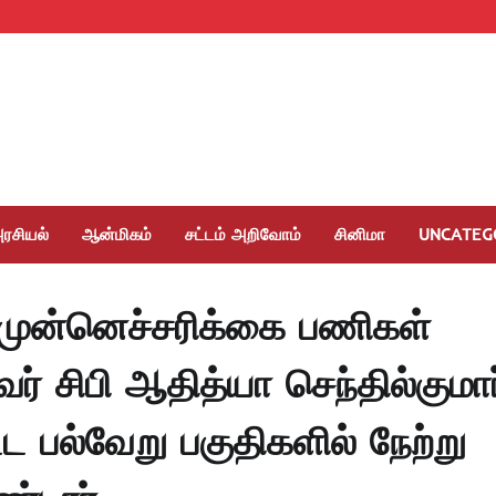
ரசியல்
ஆன்மிகம்
சட்டம் அறிவோம்
சினிமா
UNCATEG
முன்னெச்சரிக்கை பணிகள்
ர் சிபி ஆதித்யா செந்தில்குமார
ட்ட பல்வேறு பகுதிகளில் நேற்று