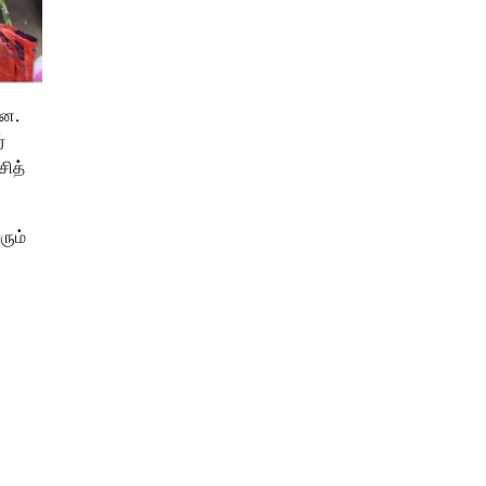
ளன.
்
சித்
ரும்