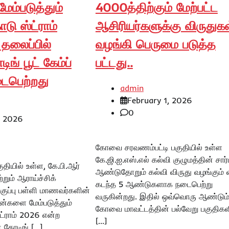
ம்படுத்தும்
4000த்திற்கும் மேற்பட்ட
டு ஸ்ட்ராம்
ஆசிரியர்களுக்கு விருதுகள
தலைப்பில்
வழங்கி பெருமை படுத்த
ங் பூட் கேம்ப்
பட்டது..
டைபெற்றது
admin
February 1, 2026
0
, 2026
கோவை சரவணம்பட்டி பகுதியில் உள்ள
கே.ஜி.ஐ.எஸ்.எல் கல்வி குழுமத்தின் சார
ியில் உள்ள, கே.பி.ஆர்
ஆண்டுதோறும் கல்வி விருது வழங்கும் 
றும் ஆராய்ச்சிக்
கடந்த 5 ஆண்டுகளாக நடைபெற்று
வகுப்பு பள்ளி மாணவர்களின்
வருகின்றது. இதில் ஒவ்வொரு ஆண்டும
றன்களை மேம்படுத்தும்
கோவை மாவட்டத்தின் பல்வேறு பகுதிகள
ட்ராம் 2026 என்ற
[…]
 கோடிங் […]