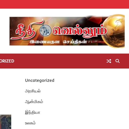
Home
செய்திகள்
தமிழ்நாடு
மாவட்டச்செய்திகள்
அரசியல்
ஆன்மிகம்
சட்டம்
சினிமா
Unc
அறிவோம்
ORIZED
Uncategorized
அரசியல்
ஆன்மிகம்
இந்தியா
உலகம்