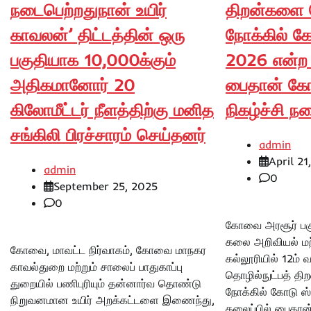
நடைபெற்றதுநான் உயிர்
திறன்களை மே
காவலன்’ திட்டத்தின் ஒரு
நோக்கில் கோ
பகுதியாக 10,000க்கும்
2026 என்ற 
அதிகமானோர் 20
பைதான் கோடி
கிலோமீட்டர் நீளத்திற்கு மனித
நிகழ்ச்சி ந
சங்கிலி பிரச்சாரம் செய்தனர்
admin
April 21
admin
0
September 25, 2025
0
கோவை அரசூர் பகுத
கலை அறிவியல் மற்
கோவை, மாவட்ட நிர்வாகம், கோவை மாநகர
கல்லூரியில் 12ம் 
காவல்துறை மற்றும் சாலைப் பாதுகாப்பு
தொழில்நுட்பத் தி
துறையில் பணிபுரியும் தன்னார்வ தொண்டு
நோக்கில் கோடு ஸ்
நிறுவனமான உயிர் அறக்கட்டளை இணைந்து,
தலைப்பில் பைதான்