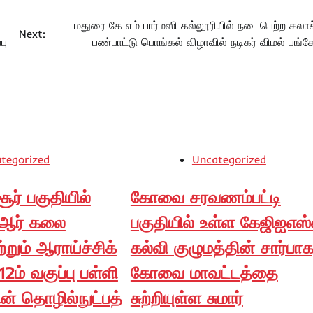
மதுரை கே எம் பார்மஸி கல்லூரியில் நடைபெற்ற கலாச
Next:
பு
பண்பாட்டு பொங்கல் விழாவில் நடிகர் விமல் பங்கேற
tegorized
Uncategorized
் பகுதியில்
கோவை சரவணம்பட்டி
ி.ஆர் கலை
பகுதியில் உள்ள கேஜிஐஎஸ்
்றும் ஆராய்ச்சிக்
கல்வி குழுமத்தின் சார்பாக
12ம் வகுப்பு பள்ளி
கோவை மாவட்டத்தை
் தொழில்நுட்பத்
சுற்றியுள்ள சுமார்