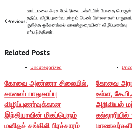
Post
ஊட்டமலை அரசு மேல்நிலை பள்ளியில் போதை பொருள்
தடுப்பு விழிப்புணர்வு மற்றும் பெண் பிள்ளைகள் பாதுகாப்
navigation
Previous:
குறித்த ஒகேனக்கல் காவல்துறையினர் விழிப்புணர்வு
ஏற்படுத்தினர்.
Related Posts
Uncategorized
Unca
கோவை அண்ணா சிலையில்,
கோவை அரசூர
சாலைப் பாதுகாப்பு
உள்ள, கே.ப
விழிப்புணர்வுக்கான
அறிவியல் மற
இந்தியாவின் மிகப்பெரும்
கல்லூரியில் 
மனிதச் சங்கிலி பிரச்சாரம்
மாணவர்களின